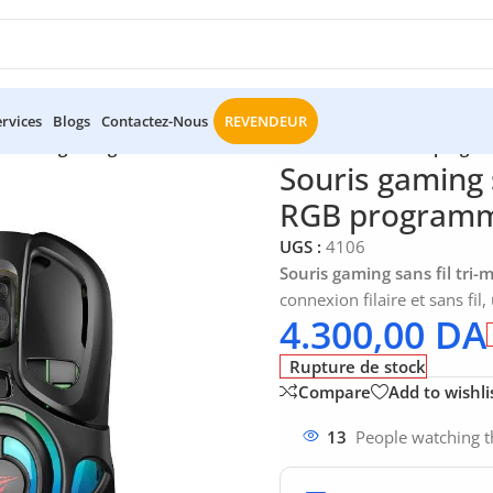
ervices
Blogs
Contactez-Nous
REVENDEUR
/
Souris gaming sans fil tri-mode Havit MS1042WB RGB progr
Souris gaming 
RGB programm
UGS :
4106
Souris gaming sans fil t
connexion filaire et sans fil
4.300,00
DA
Rupture de stock
Compare
Add to wishli
13
People watching t