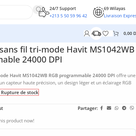
24/7 Support
69 Wilayas
+213 5 50 59 96 42
Livraison Expre
0,00
ammable 24000 DPI
sans fil tri-mode Havit MS1042WB
able 24000 DPI
ri-mode Havit MS1042WB RGB programmable 24000 DPI
offre une
, un capteur haute précision, un design léger et un éclairage RGB
Rupture de stock
st
Partager:
his product now!