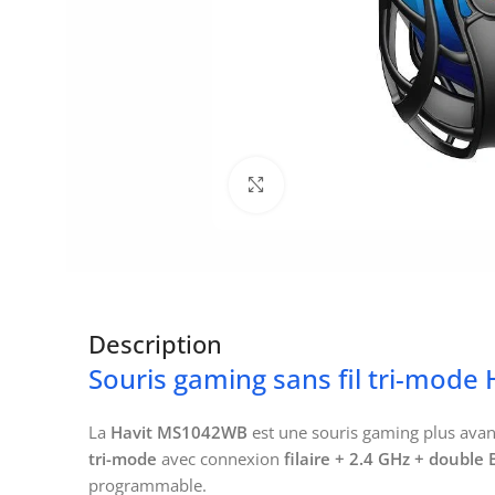
Click to enlarge
Description
Souris gaming sans fil tri-mo
La
Havit MS1042WB
est une souris gaming plus avanc
tri-mode
avec connexion
filaire + 2.4 GHz + double
programmable.