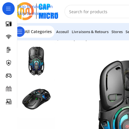
Skip to navigation
Skip to main content
All Categories
Acceuil
Livraisons & Retours
Stores
S
Accueil
/
INFORMATIQUE
/
Périphériques
/
Claviers & Souris