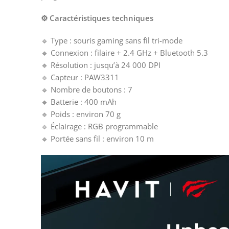
⚙️ Caractéristiques techniques
🔹 Type : souris gaming sans fil tri-mode
🔹 Connexion : filaire + 2.4 GHz + Bluetooth 5.3
🔹 Résolution : jusqu’à 24 000 DPI
🔹 Capteur : PAW3311
🔹 Nombre de boutons : 7
🔹 Batterie : 400 mAh
🔹 Poids : environ 70 g
🔹 Éclairage : RGB programmable
🔹 Portée sans fil : environ 10 m