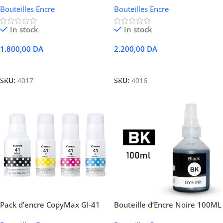
Bouteilles Encre
Bouteilles Encre
ml
L15150, L650, L6570, L6180 et
M15140
In stock
In stock
1.800,00
DA
2.200,00
DA
Ajouter Au Panier
Ajouter Au Panier
SKU:
4017
SKU:
4016
Pack d’encre CopyMax GI-41
Bouteille d’Encre Noire 100ML
(BK + C + M + Y)
pour Imprimante Brother Tank