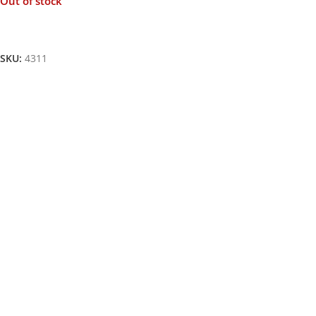
Out of stock
Lire La Suite
SKU:
4311