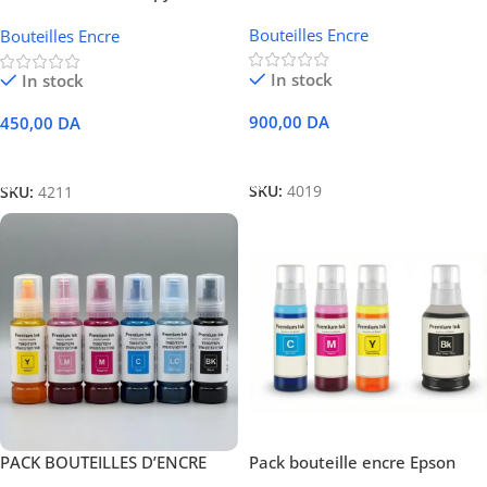
BROTHER – BTD60BK / BT5000
Compatible Epson 103 Noir
Bouteilles Encre
– 100 ml
Bouteilles Encre
In stock
In stock
900,00
DA
450,00
DA
Ajouter Au Panier
Ajouter Au Panier
SKU:
4019
SKU:
4211
PACK BOUTEILLES D’ENCRE
Pack bouteille encre Epson
COMPATIBLES – SÉRIE 108 – 70
112 compatible L1160,