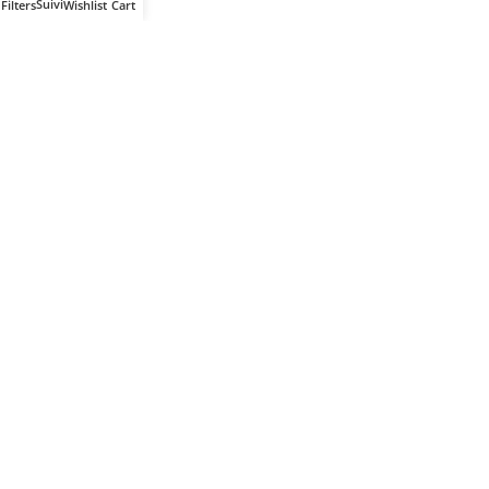
Filters
Wishlist
Cart
Votre partenaire IT de confiance
Route du Marche, Cité DJAMA
Béjaïa 06 000. Algérie
Catégories
Mon Compte