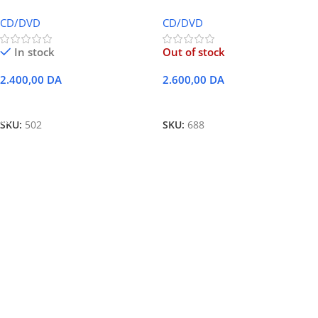
imprimable 50 Pack 16x speed
80 Minute 52x Speed
CD/DVD
CD/DVD
In stock
Out of stock
2.400,00
DA
2.600,00
DA
Ajouter Au Panier
Lire La Suite
SKU:
502
SKU:
688