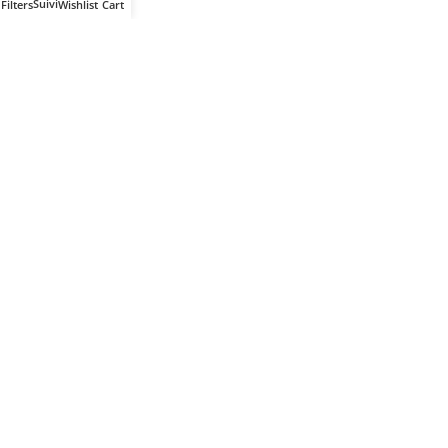
Filters
Wishlist
Cart
Votre partenaire IT de confiance
Route du Marche, Cité DJAMA
Béjaïa 06 000. Algérie
Catégories
Mon Compte