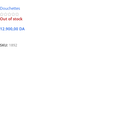
5208R Sans-fil usb + bluetooth
Douchettes
Out of stock
12.900,00
DA
Lire La Suite
SKU:
1892