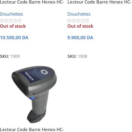
Lecteur Code Barre Henex HC-
Lecteur Code Barre Henex HC-
3208R 2D QR USB + Bluetooth
3206R 2D QR Sans-fil USB +
Douchettes
Douchettes
Bluetooth
Out of stock
Out of stock
10.500,00
DA
9.900,00
DA
Lire La Suite
Lire La Suite
SKU:
1909
SKU:
1908
Lecteur Code Barre Henex HC-