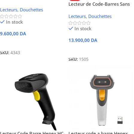
de Code-Barres Sans-Fil 2D
Lecteur de Code-Barres Sans
Lecteurs
,
Douchettes
Fil 2D / QR Code Henex HC-
Lecteurs
,
Douchettes
300R (Bluetooth, Sans Fil 2.4G
In stock
& Filaire USB)
In stock
9.600,00
DA
13.900,00
DA
Ajouter Au Panier
Ajouter Au Panier
SKU:
4343
SKU:
1505
Lecteur Code Barre Henex HC-
Lecteur code a barre Henex