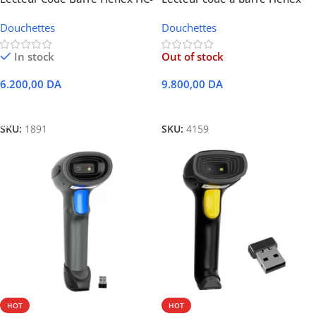
3206 2D QR Filaire
H310R Sans Fil
Douchettes
Douchettes
In stock
Out of stock
6.200,00
DA
9.800,00
DA
Ajouter Au Panier
Lire La Suite
SKU:
1891
SKU:
4159
HOT
HOT