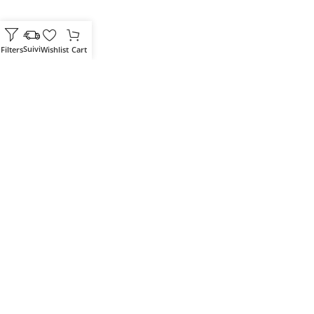
Filters
Wishlist
Cart
Votre partenaire IT de confiance
Route du Marche, Cité DJAMA
Béjaïa 06 000. Algérie
Catégories