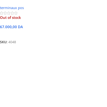
21– Écran 15,6″
terminaux pos
Out of stock
67.000,00
DA
Lire La Suite
SKU:
4048