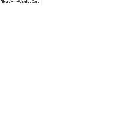
Filters
Wishlist
Cart
Votre partenaire IT de confiance
Route du Marche, Cité DJAMA
Béjaïa 06 000. Algérie
Catégories
Mon Compte