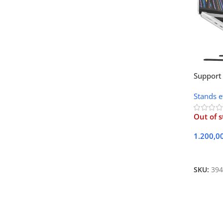
Support
Stands e
Out of s
1.200,0
Lire La 
SKU:
394