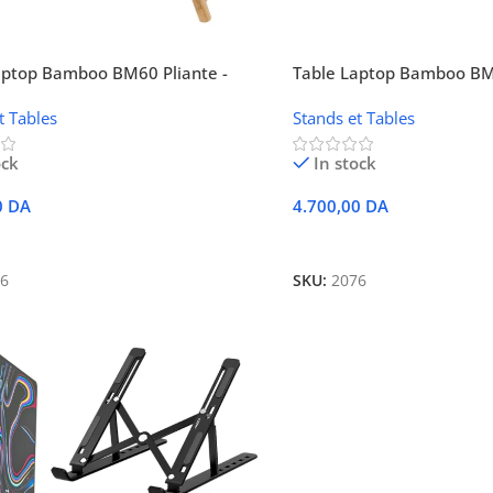
aptop Bamboo BM60 Pliante -
Table Laptop Bamboo BM6
issement USB
Refroidissement USB
t Tables
Stands et Tables
ock
In stock
0
DA
4.700,00
DA
 Au Panier
Ajouter Au Panier
6
SKU:
2076