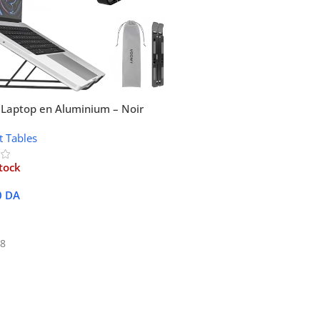
 Laptop en Aluminium – Noir
t Tables
tock
0
DA
Suite
8