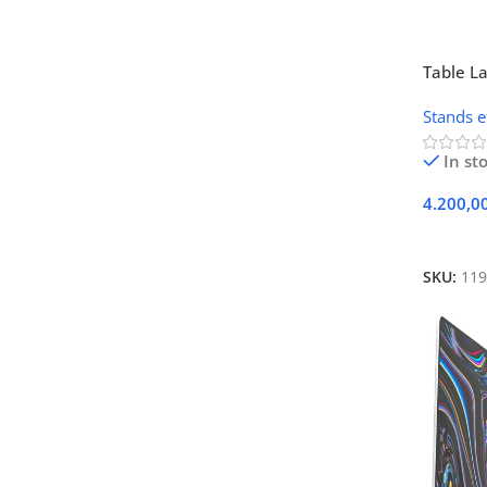
Table L
Refroid
Stands e
In st
4.200,0
Ajouter
SKU:
119