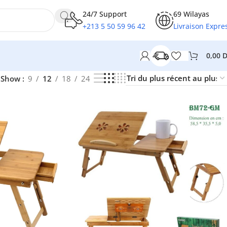
24/7 Support
69 Wilayas
+213 5 50 59 96 42
Livraison Expre
0,00
Show
9
12
18
24