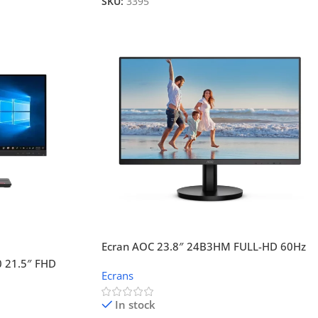
SKU:
3395
Ecran AOC 23.8″ 24B3HM FULL-HD 60Hz
1080p
0 21.5″ FHD
Ecrans
In stock