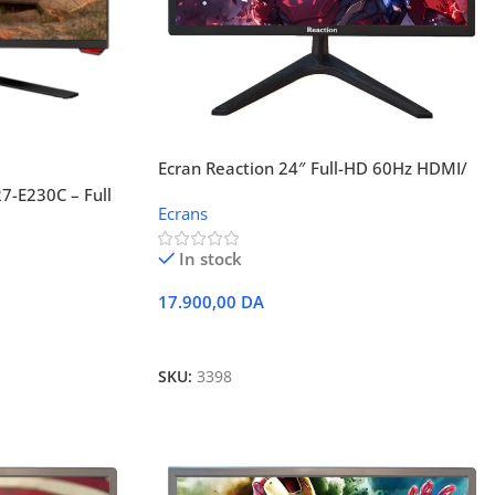
Ecran Reaction 24″ Full-HD 60Hz HDMI/
VGA SG-2406VH
-E230C – Full
Ecrans
In stock
17.900,00
DA
Ajouter Au Panier
SKU:
3398