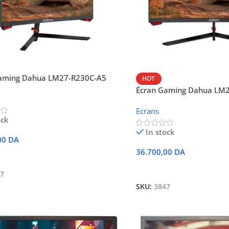
aming Dahua LM27-R230C-A5
HOT
Écran Gaming Dahua LM27
HD
Ecrans
ock
In stock
00
DA
36.700,00
DA
 Au Panier
Ajouter Au Panier
7
SKU:
3847