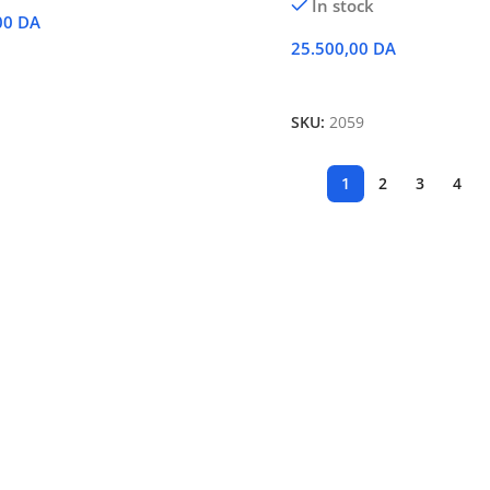
In stock
00
DA
25.500,00
DA
 Au Panier
Ajouter Au Panier
SKU:
2059
1
2
3
4