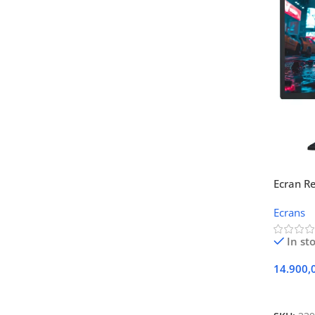
Ecran R
VGA SG
Ecrans
In st
14.900,
Ajouter