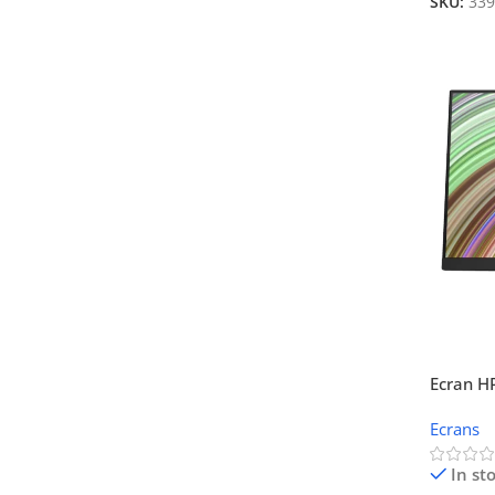
SKU:
339
Ecran H
1080) 
Ecrans
In st