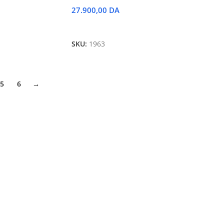
27.900,00
DA
Ajouter Au Panier
SKU:
1963
5
6
→