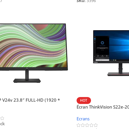
7
SKU:
3396
P V24v 23.8″ FULL-HD (1920 *
HOT
VGA-HDMI
Écran ThinkVision S22e-2
HDMI/ VGA
Ecrans
ock