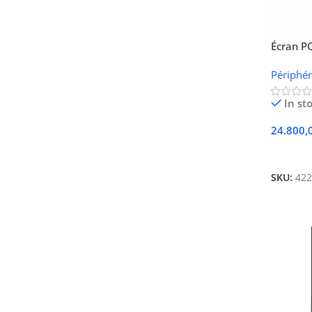
Écran P
Périphér
In st
24.800,
Ajouter
SKU:
422