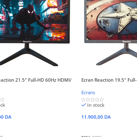
eaction 21.5″ Full-HD 60Hz HDMI/
Ecran Reaction 19.5″ Ful
-2205VH
VGA SG-2005VH
Ecrans
ock
In stock
00
DA
11.900,00
DA
 Au Panier
Ajouter Au Panier