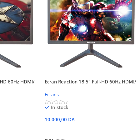
l-HD 60Hz HDMI/
Ecran Reaction 18.5″ Full-HD 60Hz HDMI/
VGA SG-1905VH
Ecrans
In stock
10.000,00
DA
Ajouter Au Panier