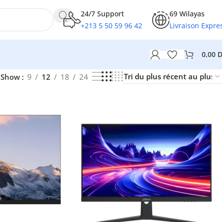
24/7 Support
69 Wilayas
+213 5 50 59 96 42
Livraison Expre
0,00
Show
9
12
18
24