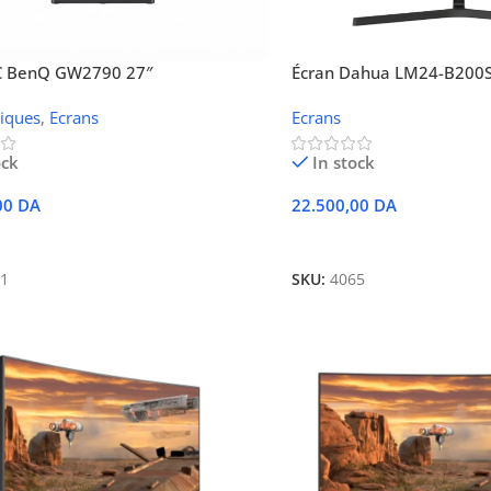
C BenQ GW2790 27″
Écran Dahua LM24-B200S
24″ FHD 100 Hz
iques
,
Ecrans
Ecrans
ock
In stock
00
DA
22.500,00
DA
 Au Panier
Ajouter Au Panier
1
SKU:
4065