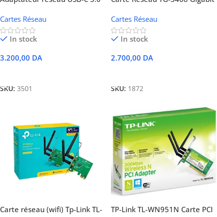
vers Gigabit Ethernet D-Link
PCI Express
Cartes Réseau
Cartes Réseau
DUB-E130
In stock
In stock
3.200,00
DA
2.700,00
DA
Ajouter Au Panier
Ajouter Au Panier
SKU:
3501
SKU:
1872
Carte réseau (wifi) Tp-Link TL-
TP-Link TL-WN951N Carte PCI