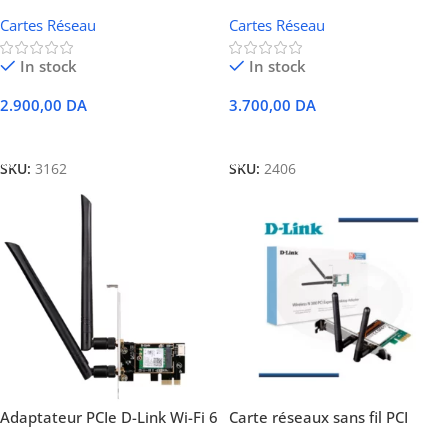
WN881ND 300Mbps
WiFi 300 Mbps
Cartes Réseau
Cartes Réseau
In stock
In stock
2.900,00
DA
3.700,00
DA
Ajouter Au Panier
Ajouter Au Panier
SKU:
3162
SKU:
2406
Adaptateur PCIe D-Link Wi-Fi 6
Carte réseaux sans fil PCI
avec Bluetooth 5.0 DWA-X582
Express N300 DWA-548