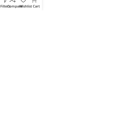
Filters
Compare
Wishlist
Cart
Votre partenaire IT de confiance
Route du Marche, Cité DJAMA
Béjaïa 06 000. Algérie
Catégories