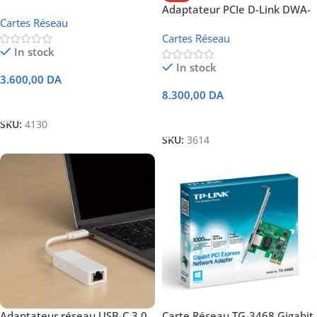
PCI Express 2.5G Ethernet
Adaptateur PCIe D-Link DWA-
Cartes Réseau
X586E AX5400 avec Bluetooth
Cartes Réseau
5.2
In stock
In stock
3.600,00
DA
8.300,00
DA
Ajouter Au Panier
Ajouter Au Panier
SKU:
4130
SKU:
3614
Adaptateur réseau USB-C 3.0
Carte Réseau TG-3468 Gigabit