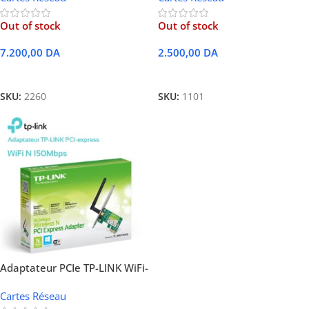
Out of stock
Out of stock
7.200,00
DA
2.500,00
DA
Lire La Suite
Lire La Suite
SKU:
2260
SKU:
1101
Adaptateur PCIe TP-LINK WiFi-
N 150Mo TL-WN781ND
Cartes Réseau