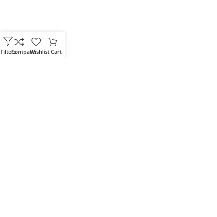
Filters
Compare
Wishlist
Cart
Votre partenaire IT de confiance
Route du Marche, Cité DJAMA
Béjaïa 06 000. Algérie