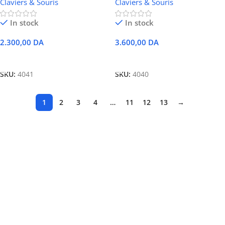
Claviers & Souris
Claviers & Souris
In stock
In stock
2.300,00
DA
3.600,00
DA
Ajouter Au Panier
Ajouter Au Panier
SKU:
4041
SKU:
4040
1
2
3
4
…
11
12
13
→