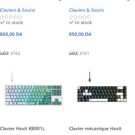
RGB
RGB (Copie)
Claviers & Souris
Claviers & Souris
In stock
In stock
800,00
DA
850,00
DA
Ajouter Au Panier
Ajouter Au Panier
SKU:
4162
SKU:
4161
Clavier Havit KB901L
Clavier mécanique Havit
Mécanique RGB Red Switch
KB906L Magnetic Switch