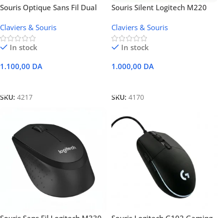
Souris Optique Sans Fil Dual
Souris Silent Logitech M220
Mode W10 (Connectivité
Wireless
Claviers & Souris
Claviers & Souris
Double : Bluetooth + Sans Fil
2.4GHz)
In stock
In stock
1.100,00
DA
1.000,00
DA
Ajouter Au Panier
Ajouter Au Panier
SKU:
4217
SKU:
4170