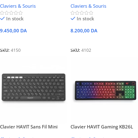
Claviers & Souris
Claviers & Souris
(Format Ultra-Compact 75%)
In stock
In stock
9.450,00
DA
8.200,00
DA
Ajouter Au Panier
Ajouter Au Panier
SKU:
4150
SKU:
4102
Clavier HAVIT Sans Fil Mini
Clavier HAVIT Gaming KB26L
KB279G
Mixed