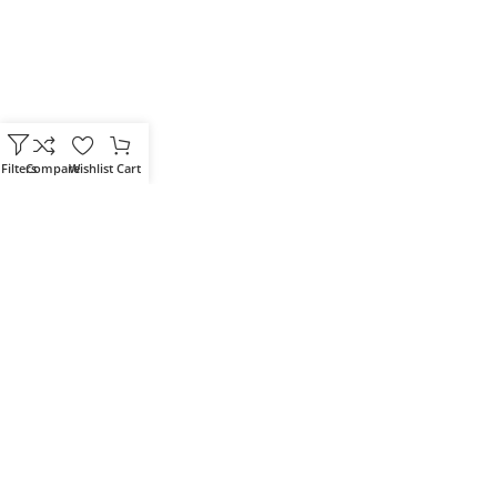
Filters
Compare
Wishlist
Cart
Votre partenaire IT de confiance