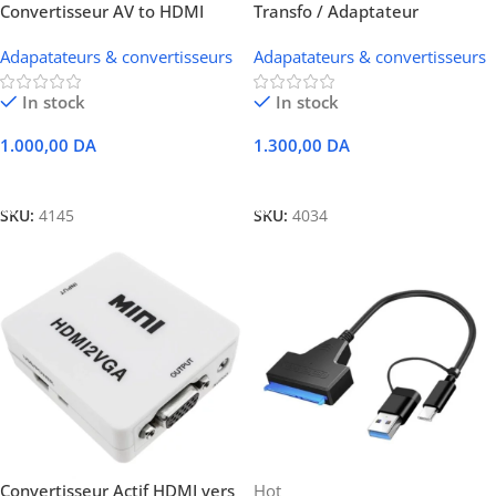
Convertisseur AV to HDMI
Transfo / Adaptateur
1080p
d’alimentation pour écran –
Adapatateurs & convertisseurs
Adapatateurs & convertisseurs
12V / 3A (6.5 x 4.4)
In stock
In stock
1.000,00
DA
1.300,00
DA
Ajouter Au Panier
Ajouter Au Panier
SKU:
4145
SKU:
4034
Convertisseur Actif HDMI vers
Hot