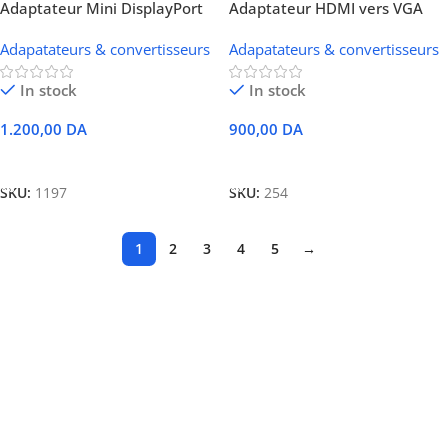
Adaptateur Mini DisplayPort
Adaptateur HDMI vers VGA
vers HDMI Noir
(avec audio) Noir
Adapatateurs & convertisseurs
Adapatateurs & convertisseurs
In stock
In stock
1.200,00
DA
900,00
DA
Ajouter Au Panier
Ajouter Au Panier
SKU:
1197
SKU:
254
1
2
3
4
5
→