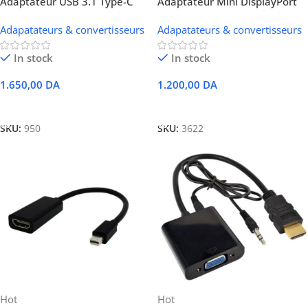
Adaptateur USB 3.1 Type-C
Adaptateur Mini DisplayPort
vers VGA
to VGA Blanc
Adapatateurs & convertisseurs
Adapatateurs & convertisseurs
In stock
In stock
1.650,00
DA
1.200,00
DA
Ajouter Au Panier
Ajouter Au Panier
SKU:
950
SKU:
3622
Hot
Hot