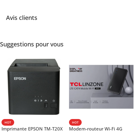
Avis clients
Suggestions pour vous
HOT
HOT
Imprimante EPSON TM-T20X
Modem-routeur Wi-Fi 4G
052 thermique – USB +
portable TCL MW42V