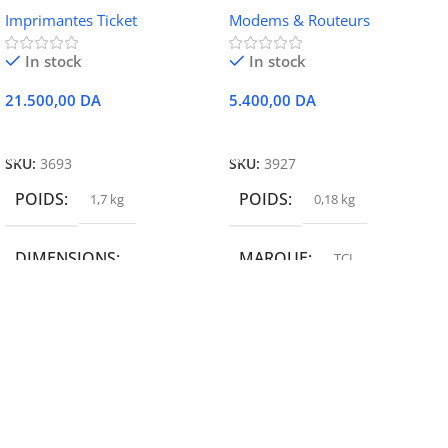
Imprimantes Ticket
Modems & Routeurs
Ethernet
In stock
In stock
21.500,00
DA
5.400,00
DA
Ajouter Au Panier
Ajouter Au Panier
SKU:
3693
SKU:
3927
POIDS
POIDS
1,7 kg
0,18 kg
DIMENSIONS
MARQUE
TCL
19,9 × 14 × 14,6 cm
MARQUE
epson