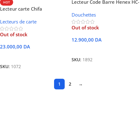
Lecteur Code Barre Henex HC-
HOT
5208R Sans-fil usb + bluetooth
Lecteur carte Chifa
Douchettes
Gemalto/Thales IDBridge
Lecteurs de carte
CT700
Out of stock
Out of stock
12.900,00
DA
23.000,00
DA
Lire La Suite
Lire La Suite
SKU:
1892
SKU:
1072
1
2
→