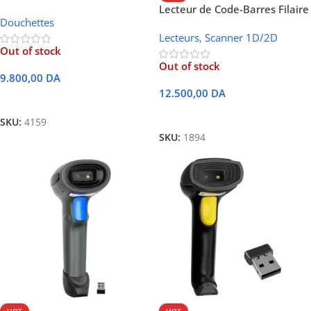
H310R Sans Fil
Lecteur de Code-Barres Filaire
Douchettes
2D / QR Code Henex HC-666
Lecteurs
,
Scanner 1D/2D
Out of stock
Out of stock
9.800,00
DA
12.500,00
DA
Lire La Suite
Lire La Suite
SKU:
4159
SKU:
1894
HOT
HOT