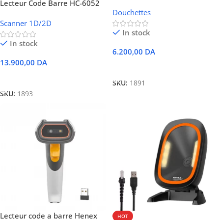
3206 2D QR Filaire
Lecteur Code Barre HC-6052
Douchettes
Henex 2D QR
Scanner 1D/2D
In stock
In stock
6.200,00
DA
13.900,00
DA
Ajouter Au Panier
Ajouter Au Panier
SKU:
1891
SKU:
1893
Lecteur code a barre Henex
HOT