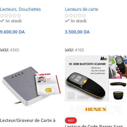
de Code-Barres Sans-Fil 2D
Lecteurs
,
Douchettes
Lecteurs de carte
In stock
In stock
9.600,00
DA
3.500,00
DA
Ajouter Au Panier
Ajouter Au Panier
SKU:
4343
SKU:
4160
Lecteur/Graveur de Carte à
HOT
Puce Identiv uTrust 4701 F
Lecteur de Code-Barres Sans