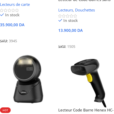
Lecteurs de carte
Fil 2D / QR Code Henex HC-
Lecteurs
,
Douchettes
300R (Bluetooth, Sans Fil 2.4G
In stock
& Filaire USB)
In stock
35.900,00
DA
13.900,00
DA
Ajouter Au Panier
Ajouter Au Panier
SKU:
3945
SKU:
1505
Lecteur Code Barre Henex HC-
HOT