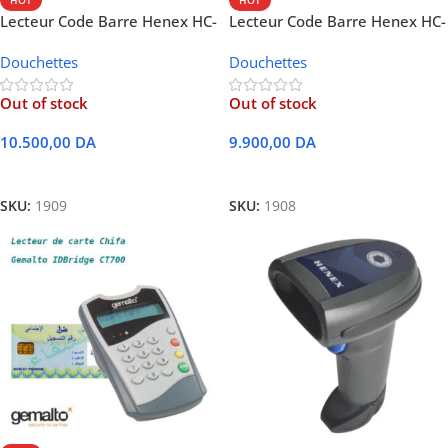
Lecteur Code Barre Henex HC-
Lecteur Code Barre Henex HC-
3208R 2D QR USB + Bluetooth
3206R 2D QR Sans-fil USB +
Douchettes
Douchettes
Bluetooth
Out of stock
Out of stock
10.500,00
DA
9.900,00
DA
Lire La Suite
Lire La Suite
SKU:
1909
SKU:
1908