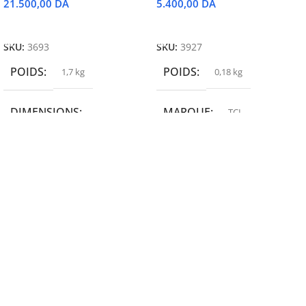
21.500,00
DA
5.400,00
DA
Ajouter Au Panier
Ajouter Au Panier
SKU:
3693
SKU:
3927
POIDS
POIDS
1,7 kg
0,18 kg
DIMENSIONS
MARQUE
TCL
19,9 × 14 × 14,6 cm
MARQUE
epson