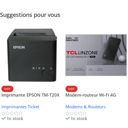
Suggestions pour vous
HOT
HOT
Imprimante EPSON TM-T20X
Modem-routeur Wi-Fi 4G
052 thermique – USB +
portable TCL MW42V
Imprimantes Ticket
Modems & Routeurs
Ethernet
In stock
In stock