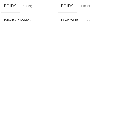
POIDS
POIDS
1,7 kg
0,18 kg
DIMENSIONS
MARQUE
TCL
19,9 × 14 × 14,6 cm
MARQUE
epson