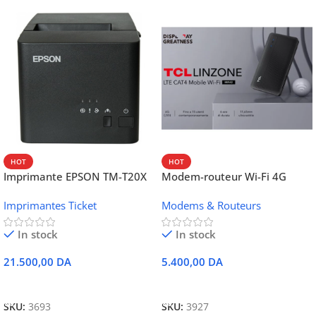
HOT
HOT
Imprimante EPSON TM-T20X
Modem-routeur Wi-Fi 4G
052 thermique – USB +
portable TCL MW42V
Imprimantes Ticket
Modems & Routeurs
Ethernet
In stock
In stock
21.500,00
DA
5.400,00
DA
Ajouter Au Panier
Ajouter Au Panier
SKU:
3693
SKU:
3927