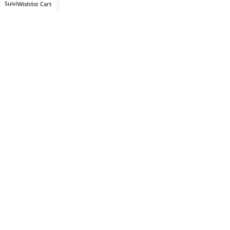
Wishlist
Cart
Votre partenaire IT de confiance
Route du Marche, Cité DJAMA
Béjaïa 06 000. Algérie
Catégories
Mon Compte