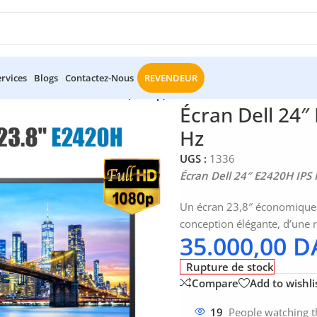
ervices
Blogs
Contactez-Nous
REVENDEUR
l 24″ E2420H IPS Full HD (1080p) à 60 Hz
Écran Dell 24″
Hz
UGS :
1336
Écran Dell 24″ E2420H IPS 
Un écran 23,8″ économique c
conception élégante, d’une r
35.000,00
D
Rupture de stock
Compare
Add to wishli
19
People watching t