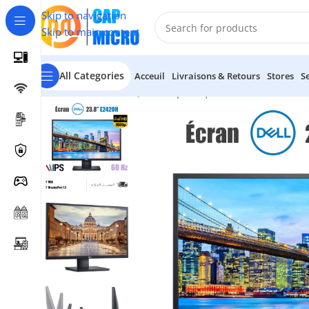
Skip to navigation
Skip to main content
All Categories
Acceuil
Livraisons & Retours
Stores
S
Accueil
/
INFORMATIQUE
/
Périphériques
/
Ecrans
/
Écran Del