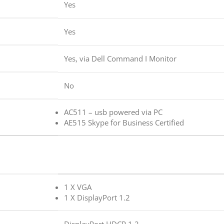
Yes
Yes
Yes, via Dell Command I Monitor
No
AC511 – usb powered via PC
AE515 Skype for Business Certified
1 X VGA
1 X DisplayPort 1.2
DisplayPort HDCP 1.2