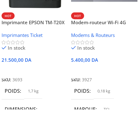
HOT
HOT
Imprimante EPSON TM-T20X
Modem-routeur Wi-Fi 4G
052 thermique – USB +
portable TCL MW42V
Imprimantes Ticket
Modems & Routeurs
Ethernet
In stock
In stock
21.500,00
DA
5.400,00
DA
Ajouter Au Panier
Ajouter Au Panier
SKU:
3693
SKU:
3927
POIDS
POIDS
1,7 kg
0,18 kg
DIMENSIONS
MARQUE
TCL
19,9 × 14 × 14,6 cm