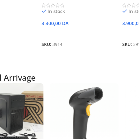
In stock
In s
3.300,00
DA
3.900,
Ajouter Au Panier
Ajoute
SKU:
3914
SKU:
39
 Arrivage​