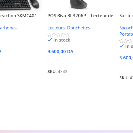
 Reaction SKMC401
POS Riva RI-3206P – Lecteur de
Sac à 
cro ATX Type
Code-Barres Sans-Fil 2D
Lenov
Barbones
Lecteurs
,
Douchettes
Sacoch
vec Clavier et
Noir O
Portab
5 Inclus)
In stock
In 
A
9.600,00
DA
3.600
 Panier
Ajouter Au Panier
Ajout
SKU:
4343
SKU:
4