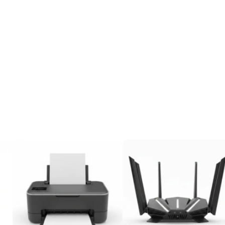
Notre Gamme Occas
Des articles occas en
Très bon état
Voir plus