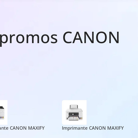
s promos CANON
ante CANON MAXIFY
Imprimante CANON MAXIFY
 MegaTank 4-en-1 Wifi
GX3040 MegaTank