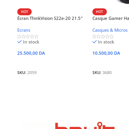
HOT
HOT
Écran ThinkVision S22e-20 21.5″
Casque Gamer Hav
FHD HDMI/ VGA
Ecrans
Casques & Micros
In stock
In stock
25.500,00
DA
10.500,00
DA
Ajouter Au Panier
Ajouter Au Panier
SKU:
2059
SKU:
3680