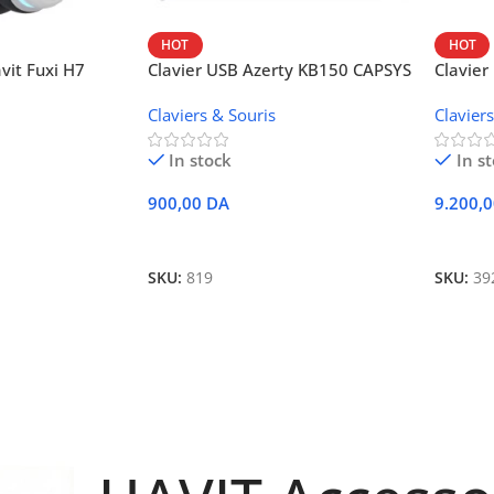
HOT
HOT
it Fuxi H7
Clavier USB Azerty KB150 CAPSYS
Clavie
Noir et rouge
KB884
Claviers & Souris
Clavier
In stock
In s
900,00
DA
9.200,
Ajouter Au Panier
Ajoute
SKU:
819
SKU:
39