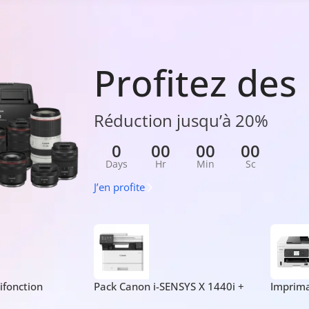
Profitez de
Réduction jusqu’à 20%
0
00
00
00
Days
Hr
Min
Sc
J’en profite
ifonction
Pack Canon i-SENSYS X 1440i +
Imprim
on i-SENSYS
Toner Original T13
GX4040