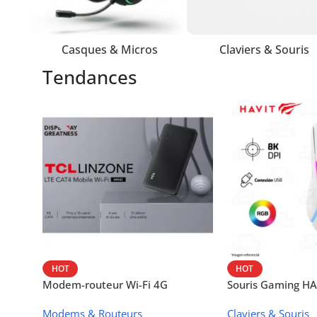
Casques & Micros
Claviers & Souris
Tendances
HOT
HOT
Modem-routeur Wi-Fi 4G
Souris Gaming H
portable TCL MW42V
Modems & Routeurs
Claviers & Souris