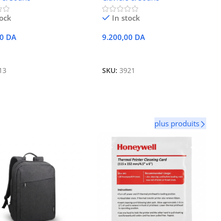
tock
In stock
00
DA
9.200,00
DA
r Au Panier
Ajouter Au Panier
13
SKU:
3921
plus produits