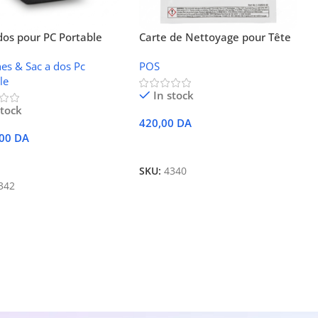
dos pour PC Portable
Carte de Nettoyage pour Tête
o Casual Backpack B210
d’Impression Thermique
es & Sac a dos Pc
POS
riginal
Honeywell (1-110501-00)
le
In stock
stock
420,00
DA
,00
DA
Ajouter Au Panier
er Au Panier
SKU:
4340
342