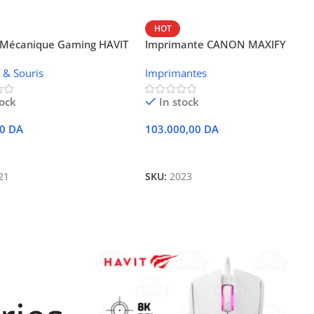
HOT
r Mécanique Gaming HAVIT
Imprimante CANON MAXIFY
L
GX4040 MegaTank 4-en-1 Wifi
s & Souris
Imprimantes
tock
In stock
00
DA
103.000,00
DA
r Au Panier
Ajouter Au Panier
21
SKU:
2023