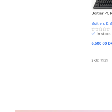
Boîtier PC
(Châssis Mi
Boitiers & 
Barebone a
Souris R-80
In stock
6.500,00
D
Ajouter Au
SKU:
1929
Acheter maintenant