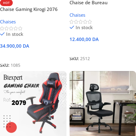
Chaise de Bureau
HOT
Ergonomique – Modèle
Chaise Gaming Kirogi 2076
Chaises
Opérateur HZ-5013 NEW
avec Repose-Pieds
Chaises
In stock
In stock
12.400,00
DA
34.900,00
DA
Ajouter Au Panier
Ajouter Au Panier
SKU:
2512
SKU:
1085