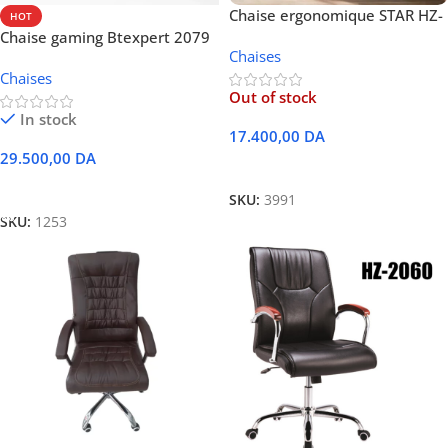
Chaise ergonomique STAR HZ-
HOT
5014
Chaise gaming Btexpert 2079
Chaises
rouge et noir
Chaises
Out of stock
In stock
17.400,00
DA
29.500,00
DA
Lire La Suite
Ajouter Au Panier
SKU:
3991
SKU:
1253