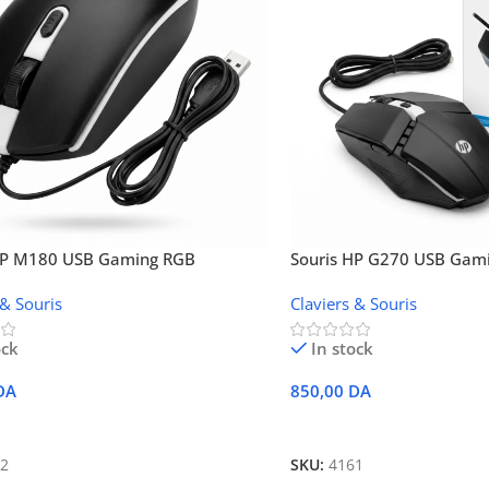
HP M180 USB Gaming RGB
Souris HP G270 USB Gami
 & Souris
Claviers & Souris
ock
In stock
DA
850,00
DA
 Au Panier
Ajouter Au Panier
2
SKU:
4161