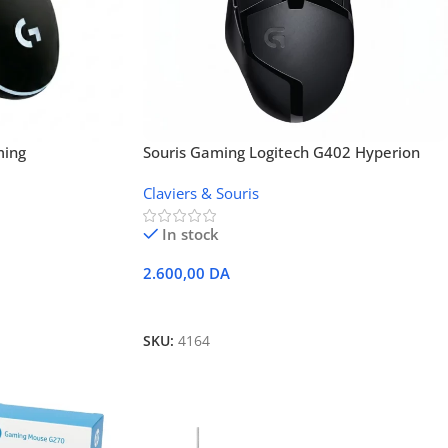
ming
Souris Gaming Logitech G402 Hyperion
Fury
Claviers & Souris
In stock
2.600,00
DA
Ajouter Au Panier
SKU:
4164