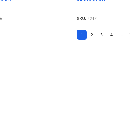
 Au Panier
Ajouter Au Panier
6
SKU:
4247
1
2
3
4
…