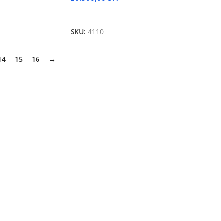
Ajouter Au Panier
SKU:
4110
14
15
16
→