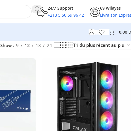
24/7 Support
69 Wilayas
+213 5 50 59 96 42
Livraison Expre
0,00
Show
9
12
18
24