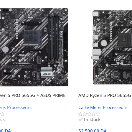
en 5 PRO 5655G + ASUS PRIME
AMD Ryzen 5 PRO 5655G 
K
A520M-R
ère
,
Processeurs
Carte Mère
,
Processeurs
ock
In stock
00
DA
52.500,00
DA