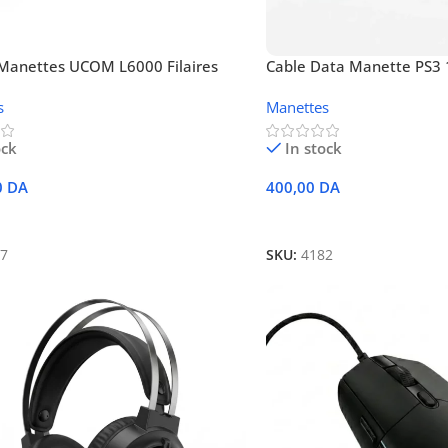
Manettes UCOM L6000 Filaires
Cable Data Manette PS3
s
Manettes
ock
In stock
0
DA
400,00
DA
 Au Panier
Ajouter Au Panier
7
SKU:
4182