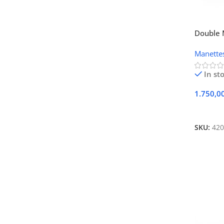
Double 
pour PC
Manette
In st
1.750,0
Ajouter
SKU:
420