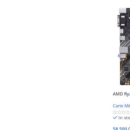
AMD Ryz
B550M-
Carte M
In st
58.500,