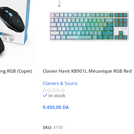
ng RGB (Copie)
Clavier Havit KB901L Mécanique RGB Red
Switch (Format Ultra-Compact 75%)
Claviers & Souris
In stock
9.450,00
DA
Ajouter Au Panier
SKU:
4150