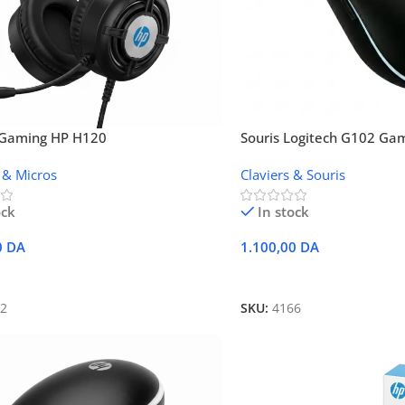
Gaming HP H120
Souris Logitech G102 Ga
 & Micros
Claviers & Souris
ock
In stock
0
DA
1.100,00
DA
 Au Panier
Ajouter Au Panier
2
SKU:
4166