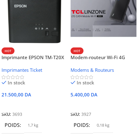
HOT
HOT
Imprimante EPSON TM-T20X
Modem-routeur Wi-Fi 4G
052 thermique – USB +
portable TCL MW42V
Imprimantes Ticket
Modems & Routeurs
Ethernet
In stock
In stock
21.500,00
DA
5.400,00
DA
Ajouter Au Panier
Ajouter Au Panier
SKU:
3693
SKU:
3927
POIDS
POIDS
1,7 kg
0,18 kg