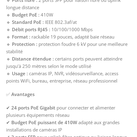
🔹
Ports fibre :
2 ports SFP pour liaison fibre ou uplink
longue distance
🔹
Budget PoE :
410W
🔹
Standard PoE :
IEEE 802.3af/at
🔹
Débit ports RJ45 :
10/100/1000 Mbps
🔹
Format :
rackable 19 pouces, adapté baie réseau
🔹
Protection :
protection foudre 6 kV pour une meilleure
stabilité
🔹
Distance étendue :
certains ports peuvent atteindre
jusqu’à 250 mètres selon le mode utilisé
🔹
Usage :
caméras IP, NVR, vidéosurveillance, access
points WiFi, bureau, entreprise, réseau professionnel
✅
Avantages
✔
24 ports PoE Gigabit
pour connecter et alimenter
plusieurs équipements réseau
✔
Budget PoE puissant de 410W
adapté aux grandes
installations de caméras IP