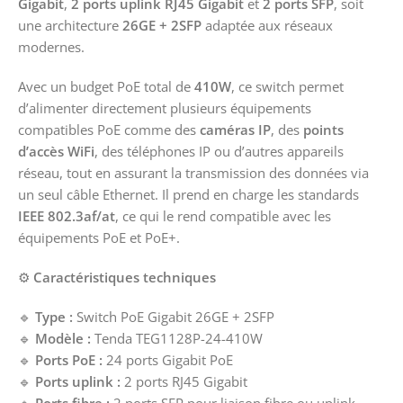
Gigabit
,
2 ports uplink RJ45 Gigabit
et
2 ports SFP
, soit
une architecture
26GE + 2SFP
adaptée aux réseaux
modernes.
Avec un budget PoE total de
410W
, ce switch permet
d’alimenter directement plusieurs équipements
compatibles PoE comme des
caméras IP
, des
points
d’accès WiFi
, des téléphones IP ou d’autres appareils
réseau, tout en assurant la transmission des données via
un seul câble Ethernet. Il prend en charge les standards
IEEE 802.3af/at
, ce qui le rend compatible avec les
équipements PoE et PoE+.
⚙️
Caractéristiques techniques
🔹
Type :
Switch PoE Gigabit 26GE + 2SFP
🔹
Modèle :
Tenda TEG1128P-24-410W
🔹
Ports PoE :
24 ports Gigabit PoE
🔹
Ports uplink :
2 ports RJ45 Gigabit