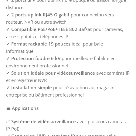
✔
2 ports SFP
pour uplink fibre optique ou liaison longue
distance
✔
2 ports uplink RJ45 Gigabit
pour connexion vers
routeur, NVR ou autre switch
✔
Compatible PoE/PoE+ IEEE 802.3af/at
pour caméras,
access points et téléphones IP
✔
Format rackable 19 pouces
idéal pour baie
informatique
✔
Protection foudre 6 kV
pour meilleure fiabilité en
environnement professionnel
✔
Solution idéale pour vidéosurveillance
avec caméras IP
et enregistreur NVR
✔
Installation simple
pour réseau bureau, magasin,
entreprise ou bâtiment professionnel
💼
Applications
✅
Système de vidéosurveillance
avec plusieurs caméras
IP PoE