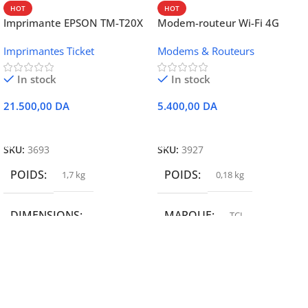
HOT
HOT
Imprimante EPSON TM-T20X
Modem-routeur Wi-Fi 4G
052 thermique – USB +
portable TCL MW42V
Imprimantes Ticket
Modems & Routeurs
Ethernet
In stock
In stock
21.500,00
DA
5.400,00
DA
Ajouter Au Panier
Ajouter Au Panier
SKU:
3693
SKU:
3927
POIDS
POIDS
1,7 kg
0,18 kg
DIMENSIONS
MARQUE
TCL
19,9 × 14 × 14,6 cm
MARQUE
epson