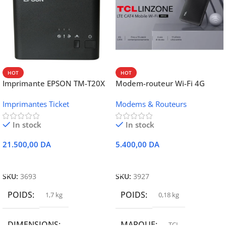
HOT
HOT
Imprimante EPSON TM-T20X
Modem-routeur Wi-Fi 4G
052 thermique – USB +
portable TCL MW42V
Imprimantes Ticket
Modems & Routeurs
Ethernet
In stock
In stock
21.500,00
DA
5.400,00
DA
Ajouter Au Panier
Ajouter Au Panier
SKU:
3693
SKU:
3927
POIDS
POIDS
1,7 kg
0,18 kg
DIMENSIONS
MARQUE
TCL