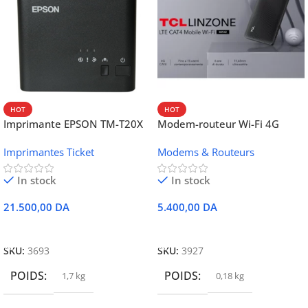
HOT
HOT
Imprimante EPSON TM-T20X
Modem-routeur Wi-Fi 4G
052 thermique – USB +
portable TCL MW42V
Imprimantes Ticket
Modems & Routeurs
Ethernet
In stock
In stock
21.500,00
DA
5.400,00
DA
Ajouter Au Panier
Ajouter Au Panier
SKU:
3693
SKU:
3927
POIDS
POIDS
1,7 kg
0,18 kg