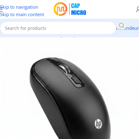
Skip to navigation
Skip to main content
Revendeur
Accueil
/
INFORMATIQUE
/
Périphériques
/
Claviers & Souris