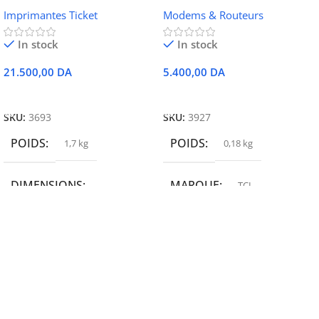
052 thermique – USB +
portable TCL MW42V
Imprimantes Ticket
Modems & Routeurs
Ethernet
In stock
In stock
21.500,00
DA
5.400,00
DA
Ajouter Au Panier
Ajouter Au Panier
SKU:
3693
SKU:
3927
POIDS
POIDS
1,7 kg
0,18 kg
DIMENSIONS
MARQUE
TCL
19,9 × 14 × 14,6 cm
MARQUE
epson