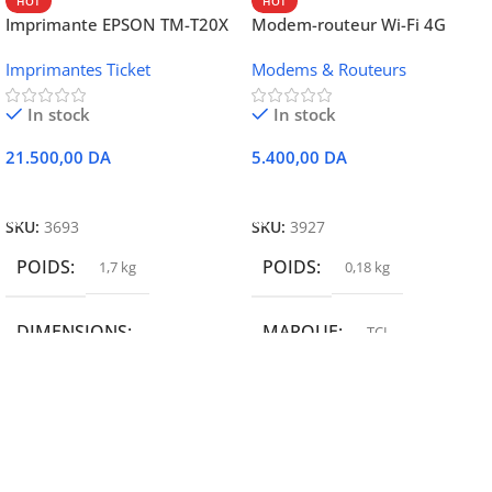
HOT
HOT
Imprimante EPSON TM-T20X
Modem-routeur Wi-Fi 4G
052 thermique – USB +
portable TCL MW42V
Imprimantes Ticket
Modems & Routeurs
Ethernet
In stock
In stock
21.500,00
DA
5.400,00
DA
Ajouter Au Panier
Ajouter Au Panier
SKU:
3693
SKU:
3927
POIDS
POIDS
1,7 kg
0,18 kg
DIMENSIONS
MARQUE
TCL
19,9 × 14 × 14,6 cm
MARQUE
epson