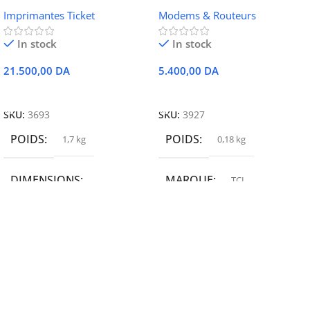
052 thermique – USB +
portable TCL MW42V
Imprimantes Ticket
Modems & Routeurs
Ethernet
In stock
In stock
21.500,00
DA
5.400,00
DA
Ajouter Au Panier
Ajouter Au Panier
SKU:
3693
SKU:
3927
POIDS
POIDS
1,7 kg
0,18 kg
DIMENSIONS
MARQUE
TCL
19,9 × 14 × 14,6 cm
MARQUE
epson