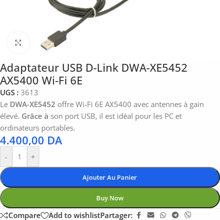
Click to enlarge
Adaptateur USB D-Link DWA-XE5452
AX5400 Wi-Fi 6E
UGS :
3613
Le
DWA-XE5452
offre Wi-Fi 6E AX5400 avec antennes à gain
élevé.
Grâce à
son port USB, il est idéal pour les PC et
ordinateurs portables.
4.400,00
DA
-
+
Ajouter Au Panier
Buy Now
Compare
Add to wishlist
Partager: