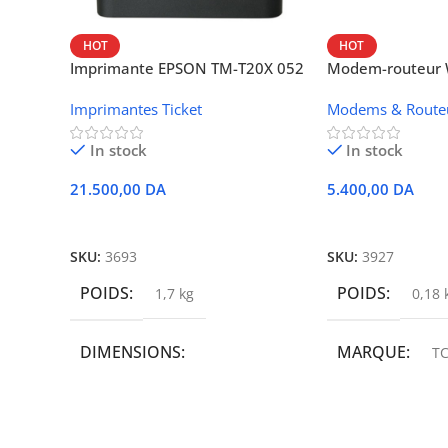
HOT
HOT
Imprimante EPSON TM-T20X 052
Modem-routeur W
thermique – USB + Ethernet
portable TCL M
Imprimantes Ticket
Modems & Route
In stock
In stock
21.500,00
DA
5.400,00
DA
Ajouter Au Panier
Ajouter Au Panie
SKU:
3693
SKU:
3927
POIDS
POIDS
1,7 kg
0,18 
DIMENSIONS
MARQUE
TC
19,9 × 14 × 14,6 cm