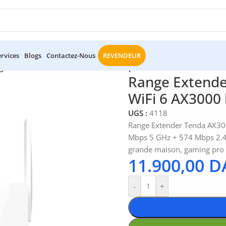
ervices
Blogs
Contactez-Nous
REVENDEUR
ge Extender Tenda AX3000 A33 – répéteur WiFi 6 AX3000 hau
Range Extende
WiFi 6 AX3000
UGS :
4118
Range Extender Tenda AX30
Mbps 5 GHz + 574 Mbps 2.
grande maison, gaming pro
11.900,00
D
-
+