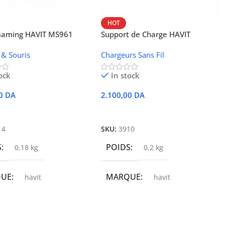
HOT
 Gaming HAVIT MS961
Support de Charge HAVIT
Wireless W3024 (NFC, 15 W)
 & Souris
Chargeurs Sans Fil
ock
In stock
00
DA
2.100,00
DA
r Au Panier
Ajouter Au Panier
14
SKU:
3910
S
POIDS
0,18 kg
0,2 kg
QUE
MARQUE
havit
havit