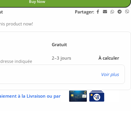
Buy Now
st
Partager:
his product now!
Gratuit
2–3 jours
À calculer
’adresse indiquée
Voir plus
aiement à la Livraison ou par