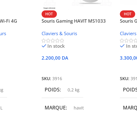
HOT
HOT
i-Fi 4G
Souris Gaming HAVIT MS1033
Souris
W42V
urs
Claviers & Souris
Claviers
In stock
In st
2.200,00
DA
3.300,
r
Ajouter Au Panier
Ajoute
SKU:
3916
SKU:
39
POIDS
POID
kg
0,2 kg
MARQUE
MAR
L
havit