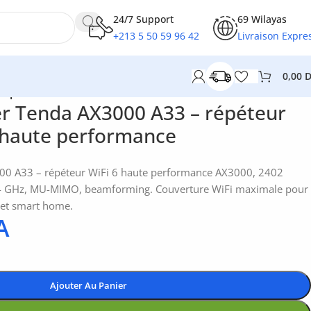
24/7 Support
69 Wilayas
+213 5 50 59 96 42
Livraison Expre
0,00
te performance
r Tenda AX3000 A33 – répéteur
 haute performance
00 A33 – répéteur WiFi 6 haute performance AX3000, 2402
4 GHz, MU-MIMO, beamforming. Couverture WiFi maximale pour
 et smart home.
A
Ajouter Au Panier