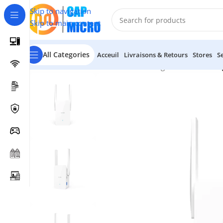
Skip to navigation
Skip to main content
All Categories
Acceuil
Livraisons & Retours
Stores
S
Accueil
/
RESEAUX
/
Points d'accès & Range Extenders
/
Ran