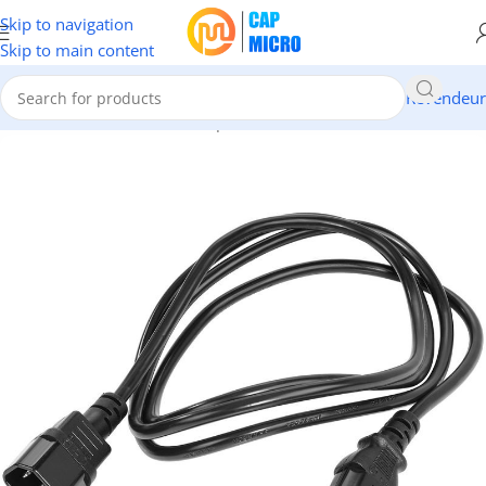
Skip to navigation
Skip to main content
Revendeur
Accueil
/
INFORMATIQUE
/
Composants
/
Alimentations ATX & Cables