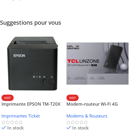
Suggestions pour vous
HOT
HOT
Imprimante EPSON TM-T20X
Modem-routeur Wi-Fi 4G
052 thermique – USB +
portable TCL MW42V
Imprimantes Ticket
Modems & Routeurs
Ethernet
In stock
In stock