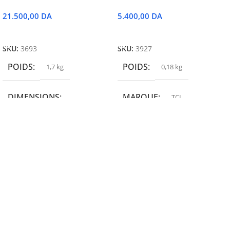
21.500,00
DA
5.400,00
DA
Ajouter Au Panier
Ajouter Au Panier
SKU:
3693
SKU:
3927
POIDS
POIDS
1,7 kg
0,18 kg
DIMENSIONS
MARQUE
TCL
19,9 × 14 × 14,6 cm
MARQUE
epson