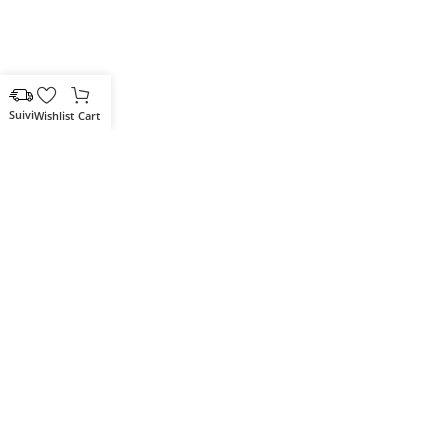
Wishlist
Cart
Votre partenaire IT de confiance
Route du Marche, Cité DJAMA