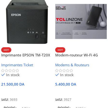
HOT
HOT
Imprimante EPSON TM-T20X
Modem-routeur Wi-Fi 4G
052 thermique – USB +
portable TCL MW42V
Imprimantes Ticket
Modems & Routeurs
Ethernet
In stock
In stock
21.500,00
DA
5.400,00
DA
Ajouter Au Panier
Ajouter Au Panier
SKU:
3693
SKU:
3927