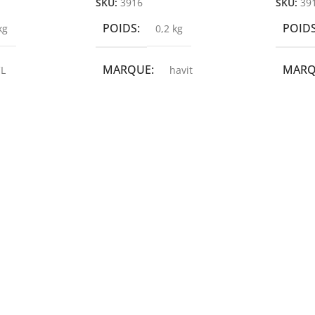
SKU:
3916
SKU:
39
POIDS
POID
kg
0,2 kg
MARQUE
MAR
L
havit