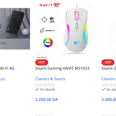
HOT
HOT
i-Fi 4G
Souris Gaming HAVIT MS1033
Souris
W42V
urs
Claviers & Souris
Claviers
In stock
In st
2.200,00
DA
3.300,
r
Ajouter Au Panier
Ajoute