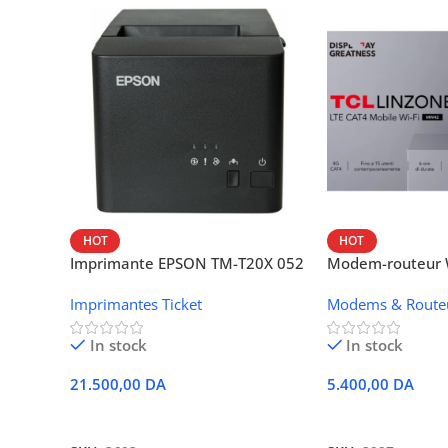
HOT
HOT
Imprimante EPSON TM-T20X 052
Modem-routeur W
thermique – USB + Ethernet
portable TCL M
Imprimantes Ticket
Modems & Route
In stock
In stock
21.500,00
DA
5.400,00
DA
Ajouter Au Panier
Ajouter Au Panie