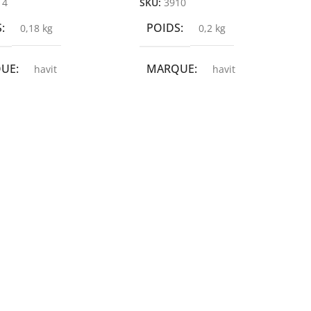
14
SKU:
3910
S
POIDS
0,18 kg
0,2 kg
QUE
MARQUE
havit
havit