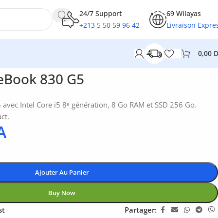
24/7 Support
69 Wilayas
+213 5 50 59 96 42
Livraison Expre
0,00
teBook 830 G5
avec Intel Core i5 8ᵉ génération, 8 Go RAM et SSD 256 Go.
ct.
A
Ajouter Au Panier
Buy Now
st
Partager: