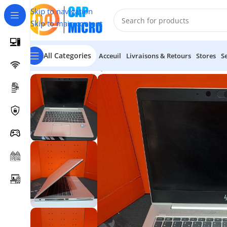
Skip to navigation
Skip to main content
All Categories
Acceuil
Livraisons & Retours
Stores
S
Accueil
/
INFORMATIQUE
/
Portables & tablettes
/
Pc Portab