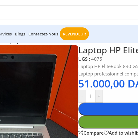
ervices
Blogs
Contactez-Nous
REVENDEUR
le
/
Laptop HP EliteBook 830 G5
Laptop HP Eli
UGS :
4075
Laptop HP EliteBook 830 G5 
Laptop professionnel compa
51.000,00
D
-
+
Compare
Add to wishli