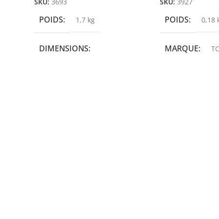
SKU:
3693
SKU:
3927
POIDS
POIDS
1,7 kg
0,18 
DIMENSIONS
MARQUE
TC
19,9 × 14 × 14,6 cm
MARQUE
epson