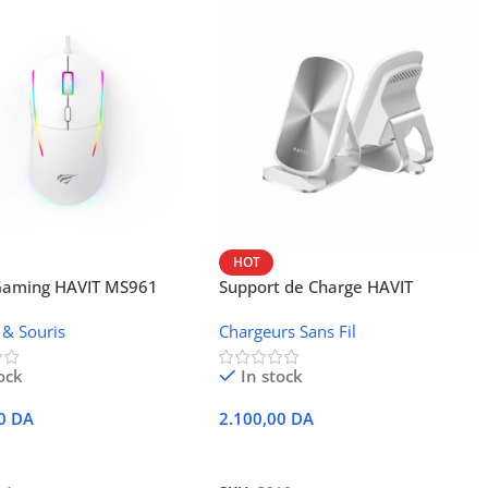
HOT
 Gaming HAVIT MS961
Support de Charge HAVIT
Wireless W3024 (NFC, 15 W)
 & Souris
Chargeurs Sans Fil
ock
In stock
00
DA
2.100,00
DA
r Au Panier
Ajouter Au Panier