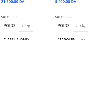
21.500,00
DA
5.400,00
DA
Ajouter Au Panier
Ajouter Au Panier
SKU:
3693
SKU:
3927
POIDS
POIDS
1,7 kg
0,18 kg
DIMENSIONS
MARQUE
TCL
19,9 × 14 × 14,6 cm
MARQUE
epson