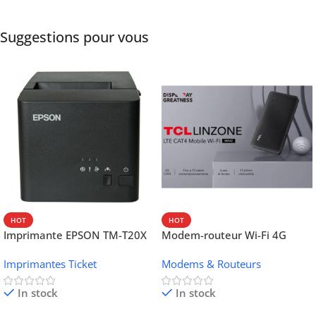
Suggestions pour vous
HOT
HOT
Imprimante EPSON TM-T20X
Modem-routeur Wi-Fi 4G
052 thermique – USB +
portable TCL MW42V
Imprimantes Ticket
Modems & Routeurs
Ethernet
In stock
In stock