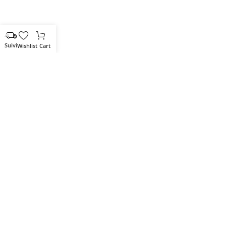
Wishlist
Cart
Votre partenaire IT de confiance
Route du Marche, Cité DJAMA
Béjaïa 06 000. Algérie