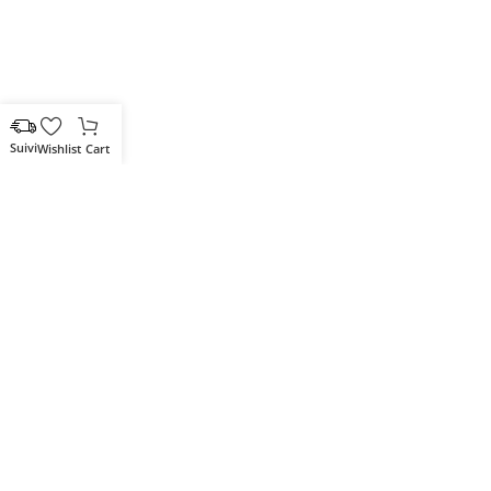
Wishlist
Cart
Votre partenaire IT de confiance
Route du Marche, Cité DJAMA