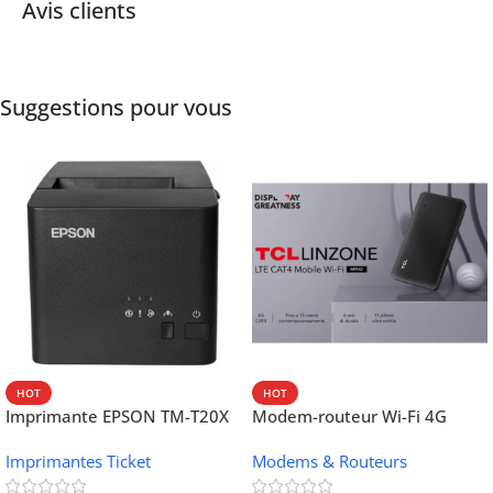
Avis clients
Suggestions pour vous
HOT
HOT
Imprimante EPSON TM-T20X
Modem-routeur Wi-Fi 4G
052 thermique – USB +
portable TCL MW42V
Imprimantes Ticket
Modems & Routeurs
Ethernet