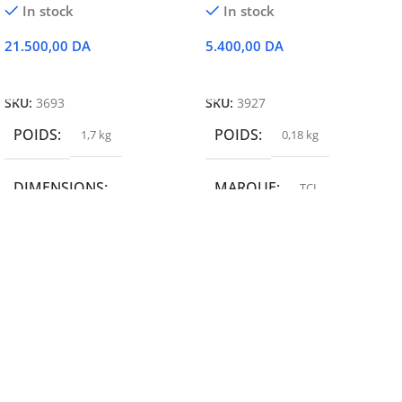
In stock
In stock
21.500,00
DA
5.400,00
DA
Ajouter Au Panier
Ajouter Au Panier
SKU:
3693
SKU:
3927
POIDS
POIDS
1,7 kg
0,18 kg
DIMENSIONS
MARQUE
TCL
19,9 × 14 × 14,6 cm
MARQUE
epson