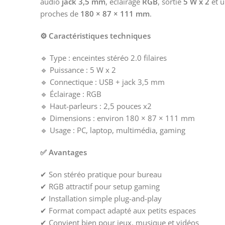
audio
jack 3,5 mm
, éclairage
RGB
, sortie
5 W x 2
et u
proches de
180 × 87 × 111 mm
.
⚙️ Caractéristiques techniques
🔹 Type : enceintes stéréo 2.0 filaires
🔹 Puissance : 5 W x 2
🔹 Connectique : USB + jack 3,5 mm
🔹 Éclairage : RGB
🔹 Haut-parleurs : 2,5 pouces x2
🔹 Dimensions : environ 180 × 87 × 111 mm
🔹 Usage : PC, laptop, multimédia, gaming
✅ Avantages
✔ Son stéréo pratique pour bureau
✔ RGB attractif pour setup gaming
✔ Installation simple plug-and-play
✔ Format compact adapté aux petits espaces
✔ Convient bien pour jeux, musique et vidéos