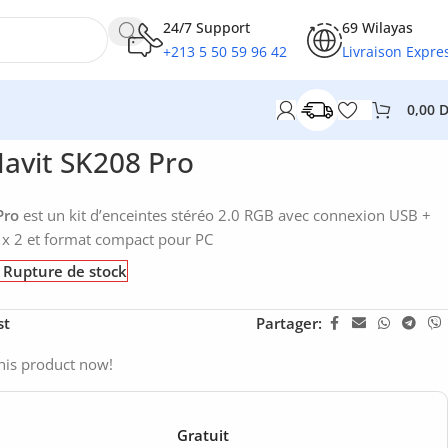
24/7 Support
69 Wilayas
+213 5 50 59 96 42
Livraison Expre
0,00
avit SK208 Pro
Pro
est un kit d’enceintes stéréo 2.0 RGB avec connexion USB +
 x 2 et format compact pour PC
Rupture de stock
st
Partager:
his product now!
Gratuit