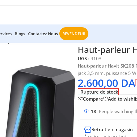
ervices
Blogs
Contactez-Nous
REVENDEUR
ut-parleur Havit SK208 Pro
Haut-parleur H
UGS :
4103
Haut-parleur Havit SK208 
jack 3,5 mm, puissance 5 W
2.600,00
DA
Rupture de stock
Compare
Add to wishli
18
People watching t
Retrait en magasin
À retirer aujourd’hui