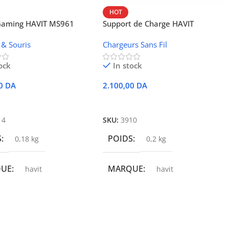
HOT
 Gaming HAVIT MS961
Support de Charge HAVIT
Wireless W3024 (NFC, 15 W)
 & Souris
Chargeurs Sans Fil
ock
In stock
00
DA
2.100,00
DA
r Au Panier
Ajouter Au Panier
14
SKU:
3910
S
POIDS
0,18 kg
0,2 kg
QUE
MARQUE
havit
havit