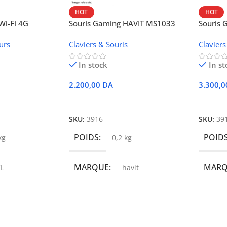
HOT
HOT
i-Fi 4G
Souris Gaming HAVIT MS1033
Souris
W42V
urs
Claviers & Souris
Claviers
In stock
In st
2.200,00
DA
3.300,
r
Ajouter Au Panier
Ajoute
SKU:
3916
SKU:
39
POIDS
POID
kg
0,2 kg
MARQUE
MAR
L
havit