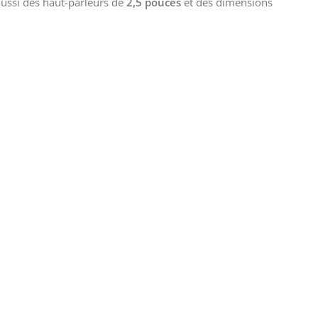
aussi des haut-parleurs de
2,5 pouces
et des dimensions