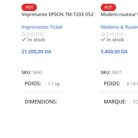
HOT
HOT
Imprimante EPSON TM-T20X 052
Modem-routeur W
thermique – USB + Ethernet
portable TCL M
Imprimantes Ticket
Modems & Route
In stock
In stock
21.500,00
DA
5.400,00
DA
Ajouter Au Panier
Ajouter Au Panie
SKU:
3693
SKU:
3927
POIDS
POIDS
1,7 kg
0,18 
DIMENSIONS
MARQUE
TC
19,9 × 14 × 14,6 cm
MARQUE
epson