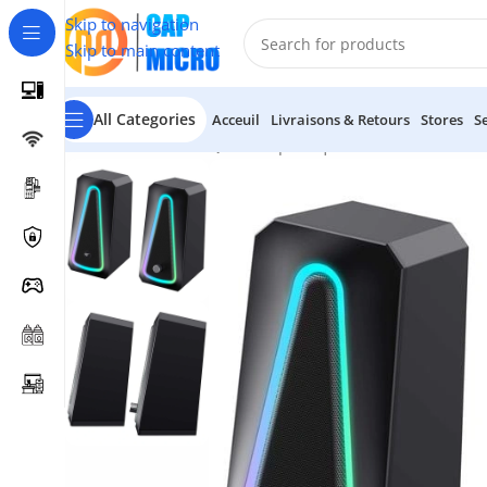
Skip to navigation
Skip to main content
All Categories
Acceuil
Livraisons & Retours
Stores
S
Accueil
/
INFORMATIQUE
/
Périphériques
/
Haut-Parleurs
/
Ha