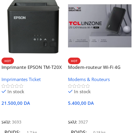
HOT
HOT
Imprimante EPSON TM-T20X
Modem-routeur Wi-Fi 4G
052 thermique – USB +
portable TCL MW42V
Imprimantes Ticket
Modems & Routeurs
Ethernet
In stock
In stock
21.500,00
DA
5.400,00
DA
Ajouter Au Panier
Ajouter Au Panier
SKU:
3693
SKU:
3927
POIDS
POIDS
1,7 kg
0,18 kg