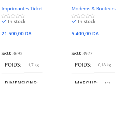
052 thermique – USB +
portable TCL MW42V
Imprimantes Ticket
Modems & Routeurs
Ethernet
In stock
In stock
21.500,00
DA
5.400,00
DA
Ajouter Au Panier
Ajouter Au Panier
SKU:
3693
SKU:
3927
POIDS
POIDS
1,7 kg
0,18 kg
DIMENSIONS
MARQUE
TCL
19,9 × 14 × 14,6 cm
MARQUE
epson