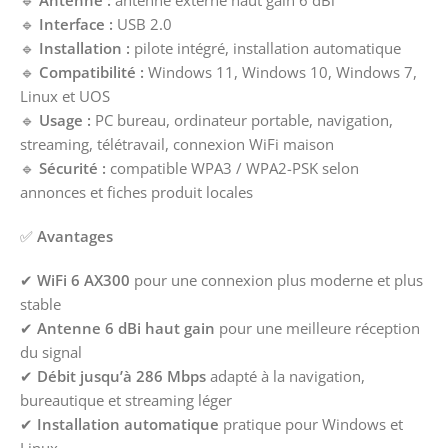
🔹
Antenne :
antenne externe haut gain 6 dBi
🔹
Interface :
USB 2.0
🔹
Installation :
pilote intégré, installation automatique
🔹
Compatibilité :
Windows 11, Windows 10, Windows 7,
Linux et UOS
🔹
Usage :
PC bureau, ordinateur portable, navigation,
streaming, télétravail, connexion WiFi maison
🔹
Sécurité :
compatible WPA3 / WPA2-PSK selon
annonces et fiches produit locales
✅
Avantages
✔
WiFi 6 AX300
pour une connexion plus moderne et plus
stable
✔
Antenne 6 dBi haut gain
pour une meilleure réception
du signal
✔
Débit jusqu’à 286 Mbps
adapté à la navigation,
bureautique et streaming léger
✔
Installation automatique
pratique pour Windows et