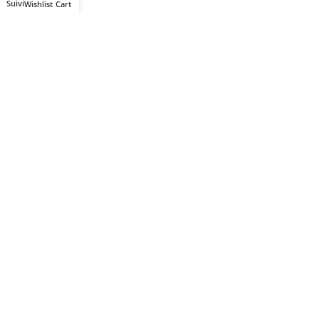
Wishlist
Cart
Votre partenaire IT de confiance
Route du Marche, Cité DJAMA
Béjaïa 06 000. Algérie
Catégories
Mon Compte