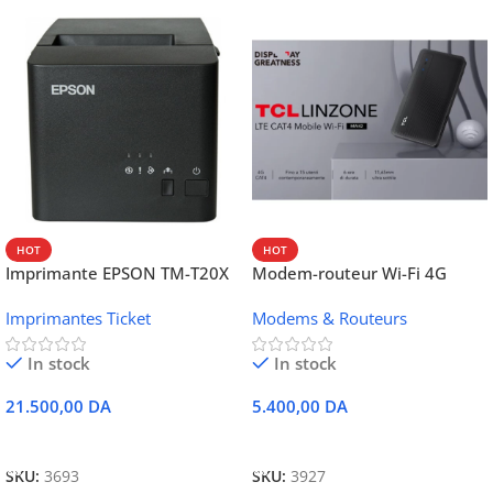
HOT
HOT
Imprimante EPSON TM-T20X
Modem-routeur Wi-Fi 4G
052 thermique – USB +
portable TCL MW42V
Imprimantes Ticket
Modems & Routeurs
Ethernet
In stock
In stock
21.500,00
DA
5.400,00
DA
Ajouter Au Panier
Ajouter Au Panier
SKU:
3693
SKU:
3927