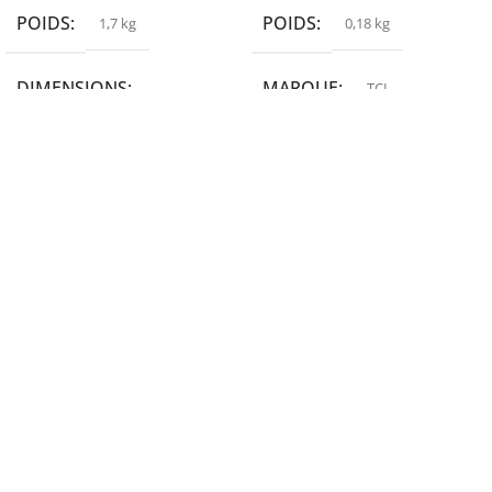
POIDS
POIDS
1,7 kg
0,18 kg
DIMENSIONS
MARQUE
TCL
19,9 × 14 × 14,6 cm
MARQUE
epson