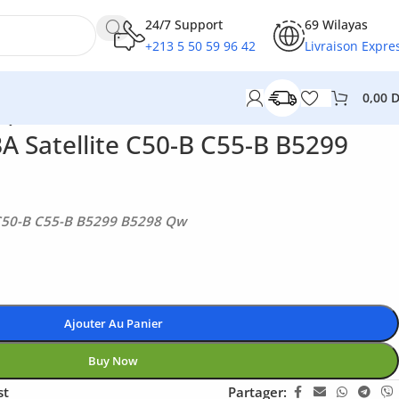
24/7 Support
69 Wilayas
+213 5 50 59 96 42
Livraison Expre
0,00
8 Qw
A Satellite C50-B C55-B B5299
 C50-B C55-B B5299 B5298 Qw
Ajouter Au Panier
Buy Now
st
Partager: