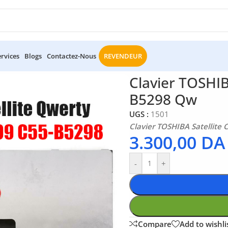
ervices
Blogs
Contactez-Nous
REVENDEUR
c Portable
/
Clavier TOSHIBA Satellite C50-B C55-B B5299 B529
Clavier TOSHIB
B5298 Qw
UGS :
1501
Clavier TOSHIBA Satellite
3.300,00
DA
-
+
Compare
Add to wishli