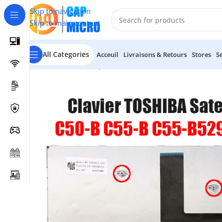
Skip to navigation
Skip to main content
All Categories
Acceuil
Livraisons & Retours
Stores
S
Accueil
/
INFORMATIQUE
/
Portables & tablettes
/
Claviers P