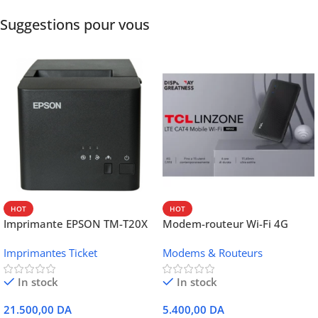
Suggestions pour vous
HOT
HOT
Imprimante EPSON TM-T20X
Modem-routeur Wi-Fi 4G
052 thermique – USB +
portable TCL MW42V
Imprimantes Ticket
Modems & Routeurs
Ethernet
In stock
In stock
21.500,00
DA
5.400,00
DA