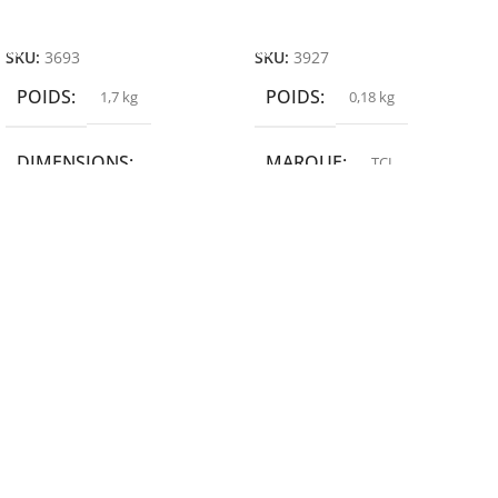
Ajouter Au Panier
Ajouter Au Panier
SKU:
3693
SKU:
3927
POIDS
POIDS
1,7 kg
0,18 kg
DIMENSIONS
MARQUE
TCL
19,9 × 14 × 14,6 cm
MARQUE
epson