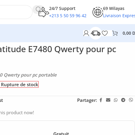
24/7 Support
69 Wilayas
+213 5 50 59 96 42
Livraison Expre
0,00
e
atitude E7480 Qwerty pour pc
20 Qwerty pour pc portable
Rupture de stock
st
Partager:
his product now!
Gratuit