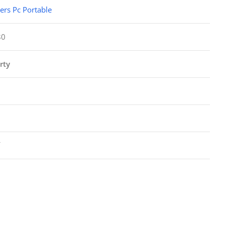
iers Pc Portable
80
rty