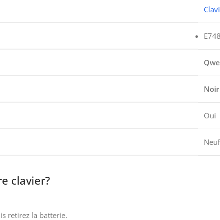
Clav
E74
Qwe
Noir
Oui
Neuf
e clavier?
 retirez la batterie.