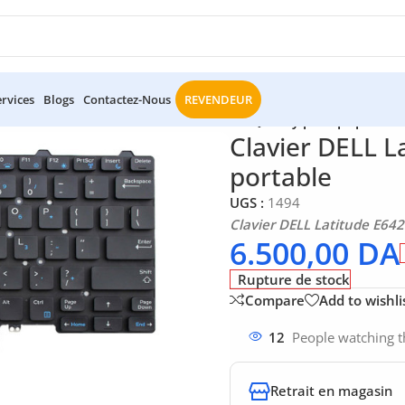
ervices
Blogs
Contactez-Nous
REVENDEUR
c Portable
/
Clavier DELL Latitude E7480 Qwerty pour pc portabl
Clavier DELL L
portable
UGS :
1494
Clavier DELL Latitude E64
6.500,00
DA
Rupture de stock
Compare
Add to wishli
12
People watching t
Retrait en magasin