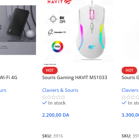
HOT
HOT
i-Fi 4G
Souris Gaming HAVIT MS1033
Souris
W42V
urs
Claviers & Souris
Claviers
In stock
In st
2.200,00
DA
3.300,
r
Ajouter Au Panier
Ajoute
SKU:
3916
SKU:
39