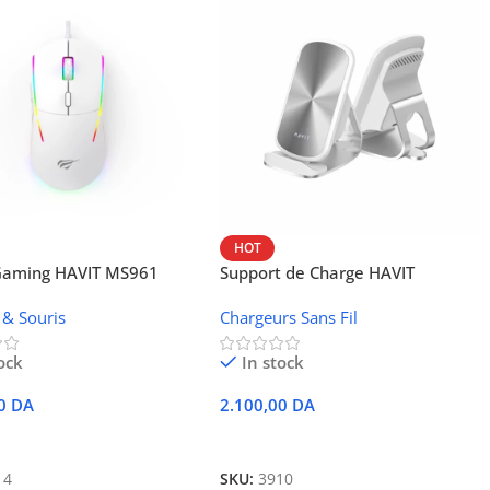
HOT
 Gaming HAVIT MS961
Support de Charge HAVIT
Wireless W3024 (NFC, 15 W)
 & Souris
Chargeurs Sans Fil
ock
In stock
00
DA
2.100,00
DA
r Au Panier
Ajouter Au Panier
14
SKU:
3910