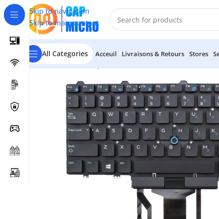
Skip to navigation
Skip to main content
All Categories
Acceuil
Livraisons & Retours
Stores
S
Accueil
/
INFORMATIQUE
/
Portables & tablettes
/
Claviers P