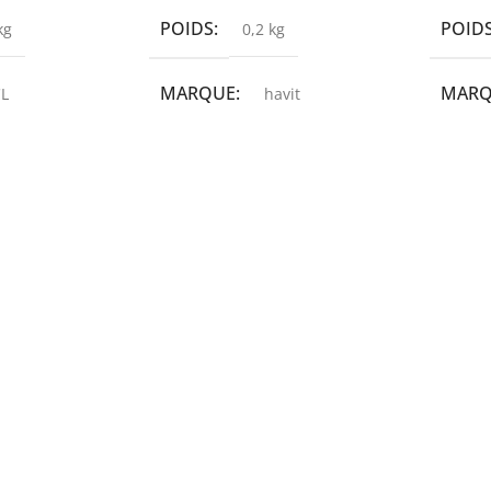
POIDS
POID
kg
0,2 kg
MARQUE
MAR
L
havit