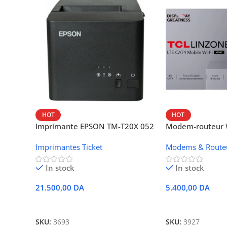
HOT
HOT
Imprimante EPSON TM-T20X 052
Modem-routeur W
thermique – USB + Ethernet
portable TCL M
Imprimantes Ticket
Modems & Route
In stock
In stock
21.500,00
DA
5.400,00
DA
Ajouter Au Panier
Ajouter Au Panie
SKU:
3693
SKU:
3927