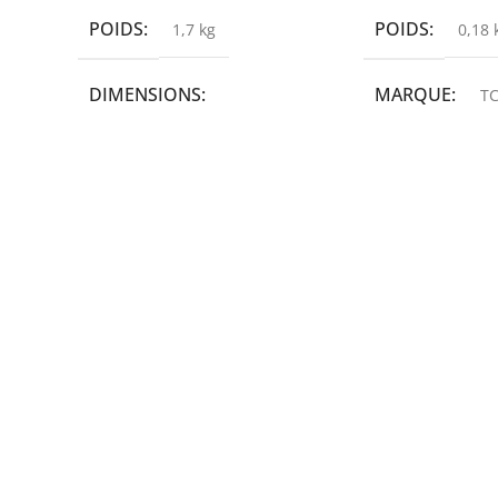
POIDS
POIDS
1,7 kg
0,18 
DIMENSIONS
MARQUE
TC
19,9 × 14 × 14,6 cm
MARQUE
epson