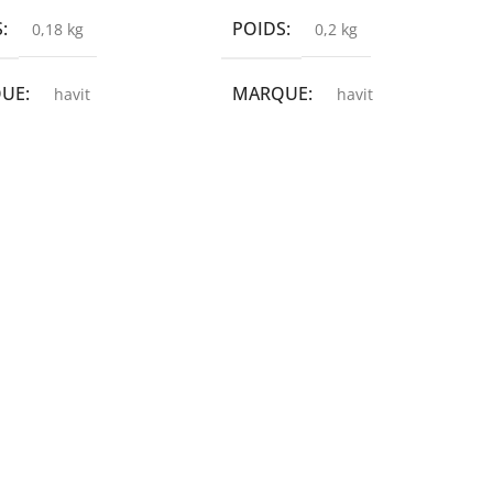
S
POIDS
0,18 kg
0,2 kg
QUE
MARQUE
havit
havit