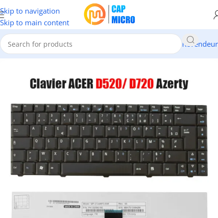
Skip to navigation
Skip to main content
Revendeur
Accueil
/
INFORMATIQUE
/
Portables & tablettes
/
Claviers Pc Portable