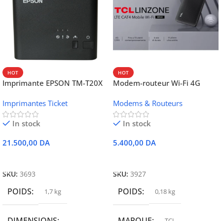
HOT
HOT
Imprimante EPSON TM-T20X
Modem-routeur Wi-Fi 4G
052 thermique – USB +
portable TCL MW42V
Imprimantes Ticket
Modems & Routeurs
Ethernet
In stock
In stock
21.500,00
DA
5.400,00
DA
Ajouter Au Panier
Ajouter Au Panier
SKU:
3693
SKU:
3927
POIDS
POIDS
1,7 kg
0,18 kg
DIMENSIONS
MARQUE
TCL