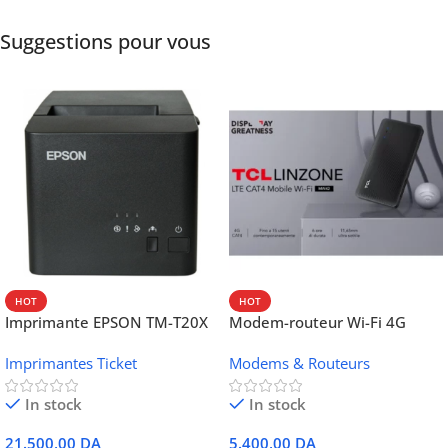
Suggestions pour vous
HOT
HOT
Imprimante EPSON TM-T20X
Modem-routeur Wi-Fi 4G
052 thermique – USB +
portable TCL MW42V
Imprimantes Ticket
Modems & Routeurs
Ethernet
In stock
In stock
21.500,00
DA
5.400,00
DA