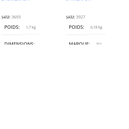
Ajouter Au Panier
Ajouter Au Panier
SKU:
3693
SKU:
3927
POIDS
POIDS
1,7 kg
0,18 kg
DIMENSIONS
MARQUE
TCL
19,9 × 14 × 14,6 cm
MARQUE
epson