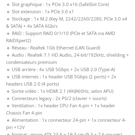
🔹 Slot graphique : 1x PCIe 3.0 x16 (SafeSlot Core)
🔹 Slot extension : 1x PCIe 3.0 x1
🔹 Stockage : 1x M.2 (Key M, 2242/2260/2280, PCIe 3.0 x4
& SATA) + 4x SATA 6Gb/s
🔹 RAID : Support RAID 0/1/10 (PCIe et SATA via AMD
RAIDXpert2)
🔹 Réseau : Realtek 1Gb Ethernet (LAN Guard)
🔹 Audio : Realtek 7.1 HD Audio, 24-bit/192kHz, shielding +
condensateurs premium
🔹 USB arrière : 4x USB 5Gbps + 2x USB 2.0 (Type-A)
🔹 USB internes : 1x header USB 5Gbps (2 ports) + 2x
headers USB 2.0 (4 ports)
🔹 Sortie vidéo : 1x HDMI 2.1 (4K@60Hz, selon APU)
🔹 Connecteurs legacy : 2x PS/2 (clavier + souris)
🔹 Ventilation : 1x header CPU Fan 4-pin + 1x header
Chassis Fan 4-pin
🔹 Alimentation : 1x connecteur 24-pin + 1x connecteur 4-
pin +12V
🔹 Format : micro-ATX 23,6 x 19,3 cm (9,3 x 7,6 pouces)