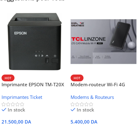
HOT
HOT
Imprimante EPSON TM-T20X
Modem-routeur Wi-Fi 4G
052 thermique – USB +
portable TCL MW42V
Imprimantes Ticket
Modems & Routeurs
Ethernet
In stock
In stock
21.500,00
DA
5.400,00
DA
Ajouter Au Panier
Ajouter Au Panier