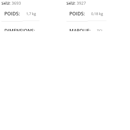
SKU:
3693
SKU:
3927
POIDS
POIDS
1,7 kg
0,18 kg
DIMENSIONS
MARQUE
TCL
19,9 × 14 × 14,6 cm
MARQUE
epson