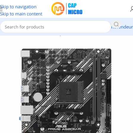
Skip to navigation
Skip to main content
Revendeur
Accueil
/
INFORMATIQUE
/
Composants
/
Carte Mère