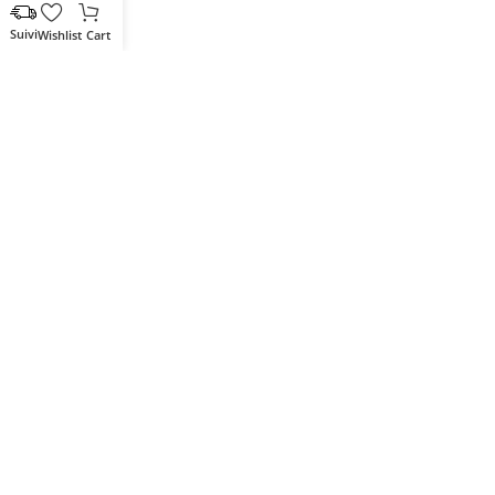
Wishlist
Cart
Votre partenaire IT de confiance
Route du Marche, Cité DJAMA
Béjaïa 06 000. Algérie
Catégories