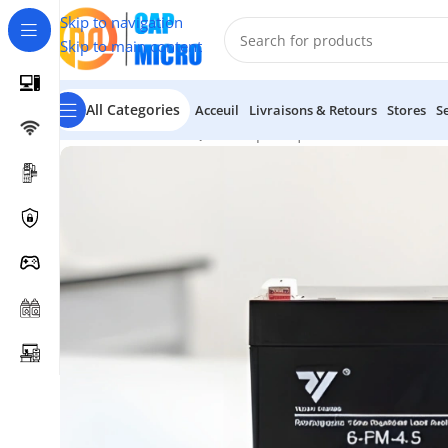
Skip to navigation
Skip to main content
All Categories
Acceuil
Livraisons & Retours
Stores
S
Accueil
/
INFORMATIQUE
/
Périphériques
/
Onduleurs & Batt