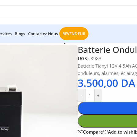
ervices
Blogs
Contactez-Nous
REVENDEUR
eries
/
Batterie Onduleur Tianyi 12V 4.5Ah
Batterie Ondul
UGS :
3983
Batterie Tianyi 12V 4.5Ah AG
onduleurs, alarmes, éclairag
3.500,00
DA
-
+
Compare
Add to wishli