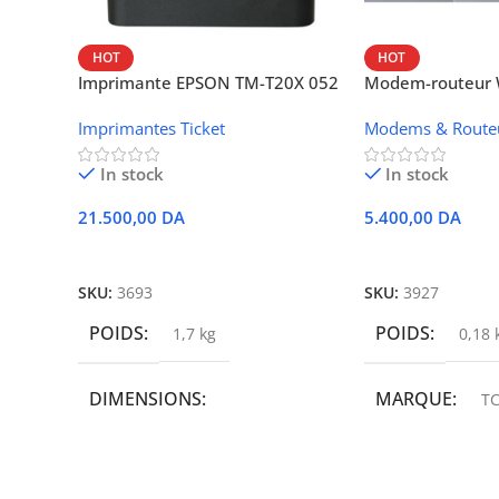
HOT
HOT
Imprimante EPSON TM-T20X 052
Modem-routeur W
thermique – USB + Ethernet
portable TCL M
Imprimantes Ticket
Modems & Route
In stock
In stock
21.500,00
DA
5.400,00
DA
Ajouter Au Panier
Ajouter Au Panie
SKU:
3693
SKU:
3927
POIDS
POIDS
1,7 kg
0,18 
DIMENSIONS
MARQUE
TC
19,9 × 14 × 14,6 cm