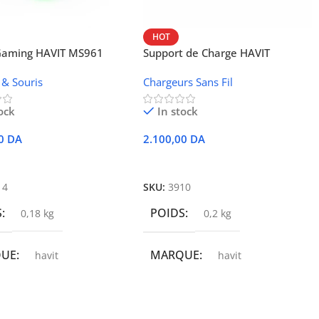
HOT
 Gaming HAVIT MS961
Support de Charge HAVIT
Wireless W3024 (NFC, 15 W)
 & Souris
Chargeurs Sans Fil
ock
In stock
00
DA
2.100,00
DA
r Au Panier
Ajouter Au Panier
14
SKU:
3910
S
POIDS
0,18 kg
0,2 kg
QUE
MARQUE
havit
havit