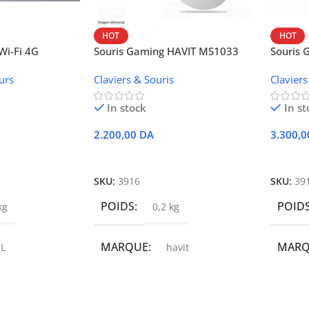
HOT
HOT
i-Fi 4G
Souris Gaming HAVIT MS1033
Souris
W42V
urs
Claviers & Souris
Claviers
In stock
In st
2.200,00
DA
3.300,
r
Ajouter Au Panier
Ajoute
SKU:
3916
SKU:
39
POIDS
POID
kg
0,2 kg
MARQUE
MAR
L
havit