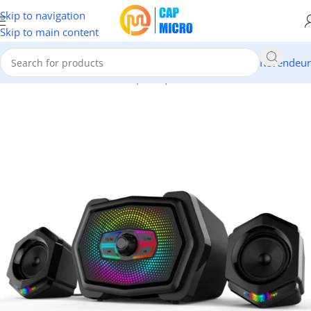
Skip to navigation
Skip to main content
Revendeur
Accueil
/
INFORMATIQUE
/
Périphériques
/
Haut-Parleurs