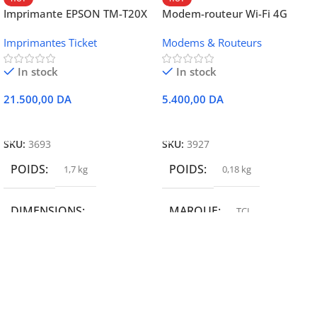
Imprimante EPSON TM-T20X
Modem-routeur Wi-Fi 4G
052 thermique – USB +
portable TCL MW42V
Imprimantes Ticket
Modems & Routeurs
Ethernet
In stock
In stock
21.500,00
DA
5.400,00
DA
Ajouter Au Panier
Ajouter Au Panier
SKU:
3693
SKU:
3927
POIDS
POIDS
1,7 kg
0,18 kg
DIMENSIONS
MARQUE
TCL
19,9 × 14 × 14,6 cm
MARQUE
epson