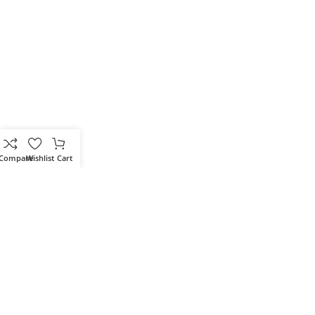
Compare
Wishlist
Cart