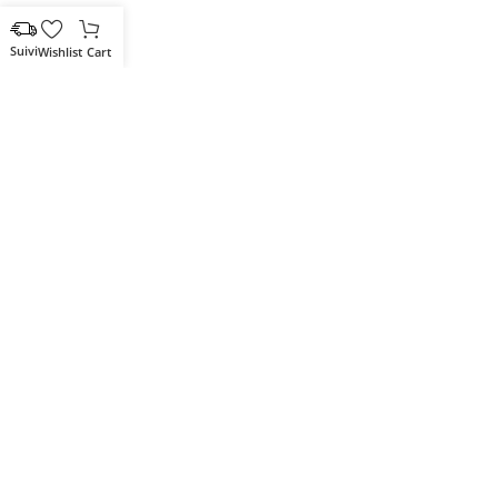
Wishlist
Cart
Votre partenaire IT de confiance
Route du Marche, Cité DJAMA
Béjaïa 06 000. Algérie
Catégories