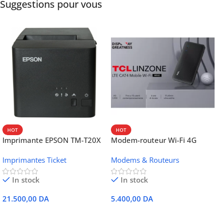
Suggestions pour vous
HOT
HOT
Imprimante EPSON TM-T20X
Modem-routeur Wi-Fi 4G
052 thermique – USB +
portable TCL MW42V
Imprimantes Ticket
Modems & Routeurs
Ethernet
In stock
In stock
21.500,00
DA
5.400,00
DA
Ajouter Au Panier
Ajouter Au Panier