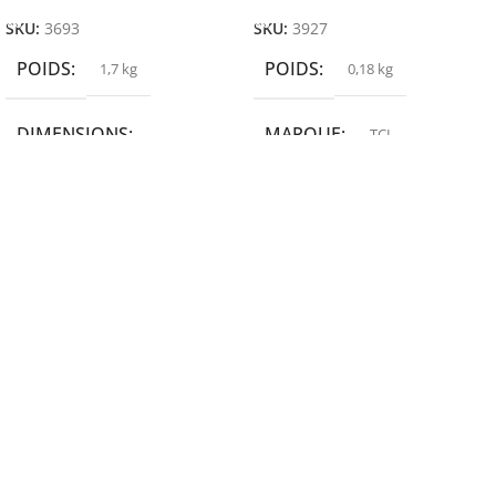
SKU:
3693
SKU:
3927
POIDS
POIDS
1,7 kg
0,18 kg
DIMENSIONS
MARQUE
TCL
19,9 × 14 × 14,6 cm
MARQUE
epson