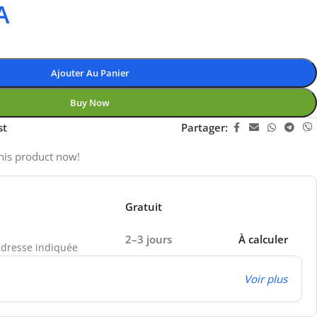
A
Ajouter Au Panier
Buy Now
st
Partager:
his product now!
Gratuit
2–3 jours
À calculer
’adresse indiquée
Voir plus