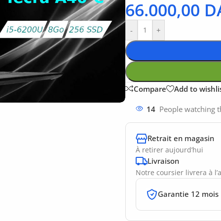
66.000,00
D
-
+
Compare
Add to wishli
14
People watching t
Retrait en magasin
À retirer aujourd’hui
Livraison
Notre coursier livrera à l
Garantie 12 mois