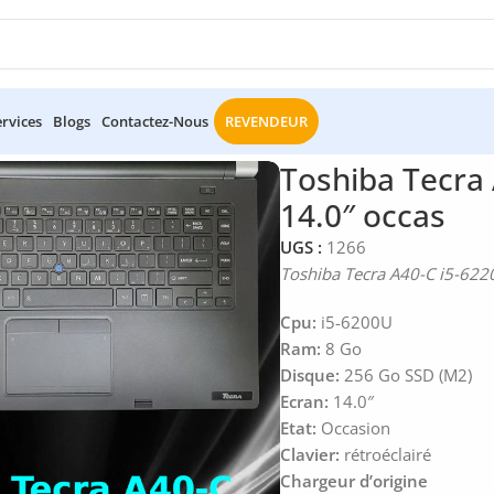
ervices
Blogs
Contactez-Nous
REVENDEUR
le
/
Toshiba Tecra A40-C i5-6220U 8Go/ 256Go SSD 14.0″ occas
Toshiba Tecra
14.0″ occas
UGS :
1266
Toshiba Tecra A40-C i5-62
Cpu:
i5-6200U
Ram:
8 Go
Disque:
256 Go SSD (M2)
Ecran:
14.0″
Etat:
Occasion
Clavier:
rétroéclairé
Chargeur d’origine