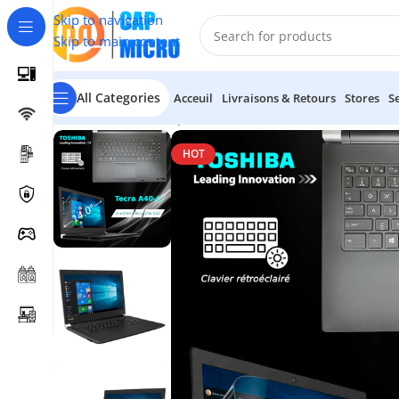
Skip to navigation
Skip to main content
All Categories
Acceuil
Livraisons & Retours
Stores
S
Accueil
/
INFORMATIQUE
/
Portables & tablettes
/
Pc Portab
HOT