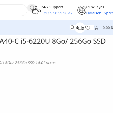
24/7 Support
69 Wilayas
+213 5 50 59 96 42
Livraison Expre
0,00
 A40-C i5-6220U 8Go/ 256Go SSD
20U 8Go/ 256Go SSD 14.0″ occas