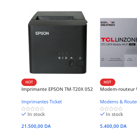
HOT
HOT
Imprimante EPSON TM-T20X 052
Modem-routeur W
thermique – USB + Ethernet
portable TCL M
Imprimantes Ticket
Modems & Route
In stock
In stock
21.500,00
DA
5.400,00
DA
Ajouter Au Panier
Ajouter Au Panie