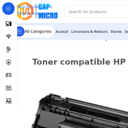
Skip to navigation
Skip to main content
All Categories
Acceuil
Livraisons & Retours
Stores
S
Accueil
/
CONSOMMABLES
/
Toners
/
Toner compatible H