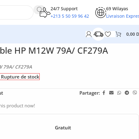
24/7 Support
69 Wilayas
+213 5 50 59 96 42
Livraison Expre
0,00
ible HP M12W 79A/ CF279A
W 79A/ CF279A
Rupture de stock
st
Partager:
his product now!
Gratuit