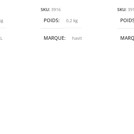
SKU:
3916
SKU:
39
POIDS
POID
kg
0,2 kg
MARQUE
MAR
L
havit