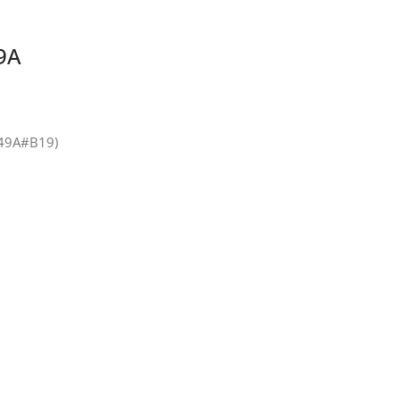
9A
L49A#B19)