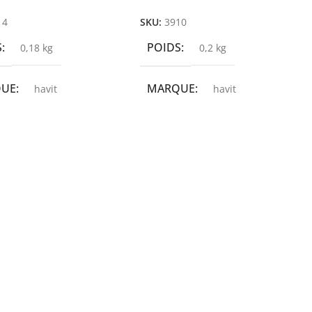
14
SKU:
3910
S
POIDS
0,18 kg
0,2 kg
QUE
MARQUE
havit
havit