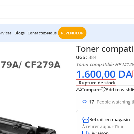
ervices
Blogs
Contactez-Nous
REVENDEUR
P M12W 79A/ CF279A
Toner compat
UGS :
384
Toner compatible HP M12
1.600,00
DA
Rupture de stock
Compare
Add to wishli
17
People watching t
Retrait en magasin
À retirer aujourd’hui
Livraison