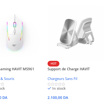
HOT
 Gaming HAVIT MS961
Support de Charge HAVIT
Wireless W3024 (NFC, 15 W)
 & Souris
Chargeurs Sans Fil
ock
In stock
00
DA
2.100,00
DA
r Au Panier
Ajouter Au Panier