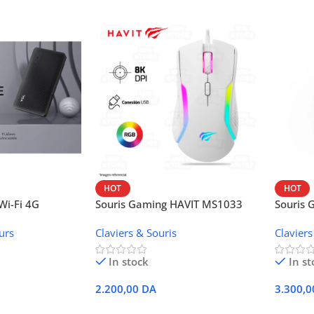
HOT
HOT
i-Fi 4G
Souris Gaming HAVIT MS1033
Souris
W42V
urs
Claviers & Souris
Claviers
In stock
In st
2.200,00
DA
3.300,
r
Ajouter Au Panier
Ajoute