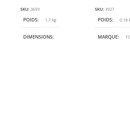
SKU:
3693
SKU:
3927
POIDS
POIDS
1,7 kg
0,18 
DIMENSIONS
MARQUE
TC
19,9 × 14 × 14,6 cm
MARQUE
epson