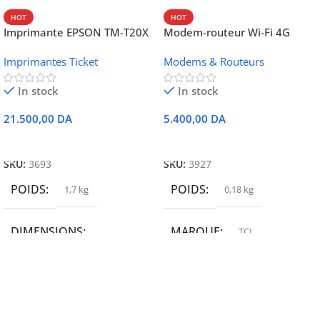
HOT
HOT
Imprimante EPSON TM-T20X
Modem-routeur Wi-Fi 4G
052 thermique – USB +
portable TCL MW42V
Imprimantes Ticket
Modems & Routeurs
Ethernet
In stock
In stock
21.500,00
DA
5.400,00
DA
Ajouter Au Panier
Ajouter Au Panier
SKU:
3693
SKU:
3927
POIDS
POIDS
1,7 kg
0,18 kg
DIMENSIONS
MARQUE
TCL
19,9 × 14 × 14,6 cm
MARQUE
epson