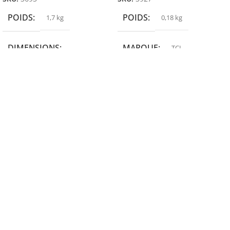
POIDS
POIDS
1,7 kg
0,18 kg
DIMENSIONS
MARQUE
TCL
19,9 × 14 × 14,6 cm
MARQUE
epson