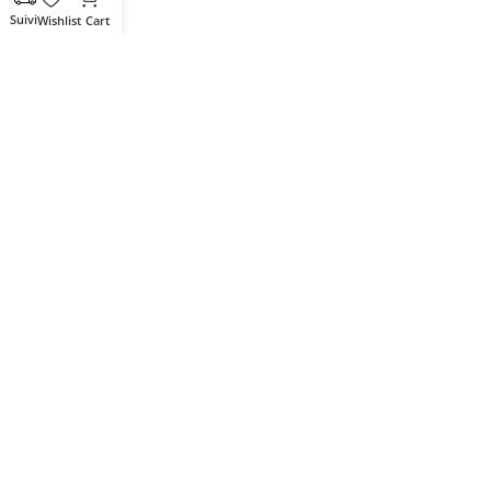
Wishlist
Cart
Votre partenaire IT de confiance
Route du Marche, Cité DJAMA
Béjaïa 06 000. Algérie
Catégories